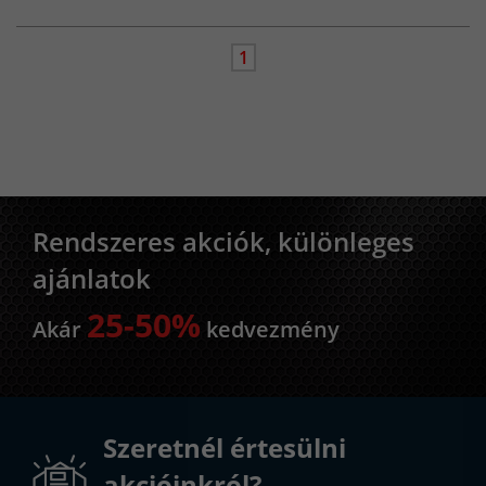
1
Rendszeres akciók, különleges
ajánlatok
25-50%
Akár
kedvezmény
Szeretnél értesülni
akcióinkról?