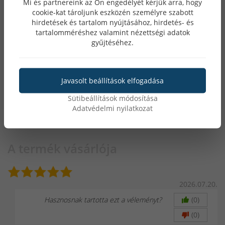
Mi és partnereink az Ön engedélyét kérjük arra, hogy
cookie-kat tároljunk eszközén személyre szabott
hirdetések és tartalom nyújtásához, hirdetés- és
tartalomméréshez valamint nézettségi adatok
1 szavazat
gyűjtéséhez.
0 szavazat
0 szavazat
Javasolt beállítások elfogadása
0 szavazat
Sütibeállítások módosítása
0 szavazat
Adatvédelmi nyilatkozat
A termék vásárlója
2026.07.20.
Hasznosnak tartotta ezt a véleményt?
(0)
(0)