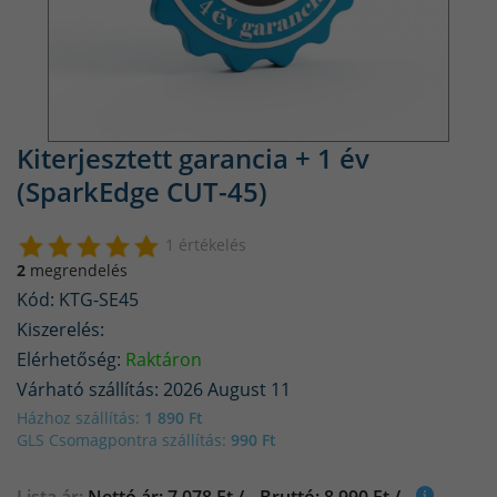
Kiterjesztett garancia + 1 év
(SparkEdge CUT-45)
1 értékelés
2
megrendelés
Kód: KTG-SE45
Kiszerelés:
Elérhetőség:
Raktáron
Várható szállítás: 2026 August 11
Házhoz szállítás:
1 890 Ft
GLS Csomagpontra szállítás:
990 Ft
Lista ár:
Nettó ár: 7 078 Ft /
Bruttó: 8 990 Ft /