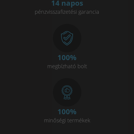
14 napos
pénzvisszafizetési garancia
100
%
megbízható bolt
100
%
minőségi termékek