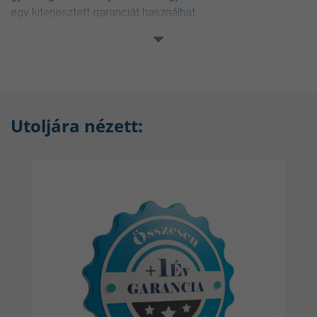
egy kiterjesztett garanciát használhat.
Amennyiben utólag vásárolod meg a kiterjesztett garanciát,
a vásárláskor a megjegyzés rovatba tüntesd fel a már
korábban megvásárolt terméked gyári számát! Iyenkor a
fizetés átutalással történik díjbekérő alapján, szállítási
opcióként pedig a készpénzes (bolti átvételt) válaszd, mert
Utoljára nézett:
elektronikusan küldjük el a számlát/garanciajegyet és nem
merül fel szállítási díj.
Előnyök:
További 1 év Prémium garancia a 3 év lejárta után.
A jótállás hatálya alá tartozó összes javítási díj nem jár
költséggel.
A meghosszabbított garancia automatikusan a gyártó
jótállásának lejárta után lép életbe.
Egyszeri fizetés 8990 Ft összegben meghosszabbított
garancia vásárlásakor: ez megvédi Önt a növekvő
szolgáltatási áraktól.