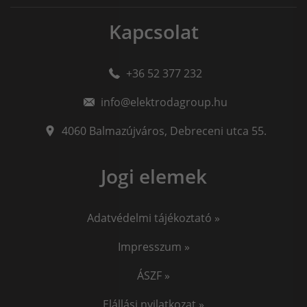
Kapcsolat
+36 52 377 232
info@elektrodagroup.hu
4060
Balmazújváros
,
Debreceni utca 55.
Jogi elemek
Adatvédelmi tájékoztató »
Impresszum »
ÁSZF »
Elállási nyilatkozat »