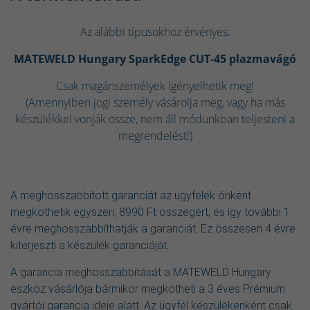
Az alábbi típusokhoz érvényes:
MATEWELD Hungary SparkEdge CUT-45 plazmavágó
Csak magánszemélyek igényelhetik meg!
(Amennyiben jogi személy vásárolja meg, vagy ha más
készülékkel vonják össze, nem áll módunkban teljesteni a
megrendelést!)
A meghosszabbított garanciát az ügyfelek önként
megköthetik egyszeri, 8990 Ft összegért, és így további 1
évre meghosszabbíthatják a garanciát. Ez összesen 4 évre
kiterjeszti a készülék garanciáját.
A garancia meghosszabbítását a MATEWELD Hungary
eszköz vásárlója bármikor megkötheti a 3
éves Prémium
gyártói garancia ideje alatt. Az ügyfél készülékenként csak