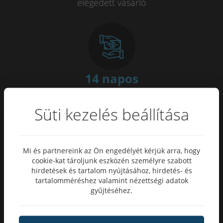
elégedett vásárló
14 napos
pénzvisszafizetési garancia
Süti kezelés beállítása
Mi és partnereink az Ön engedélyét kérjük arra, hogy
cookie-kat tároljunk eszközén személyre szabott
100
%
hirdetések és tartalom nyújtásához, hirdetés- és
tartalomméréshez valamint nézettségi adatok
megbízható bolt
gyűjtéséhez.