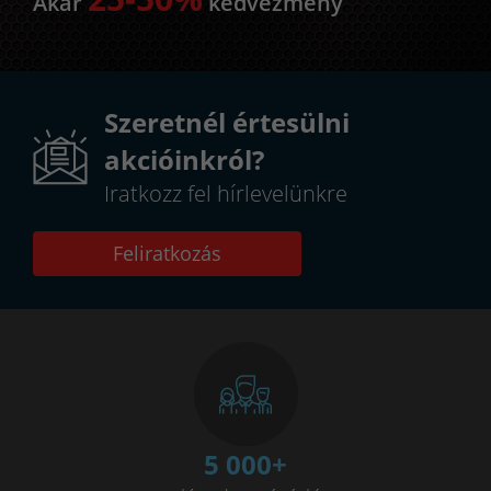
Akár
kedvezmény
Szeretnél értesülni
akcióinkról?
Iratkozz fel hírlevelünkre
Feliratkozás
5 000
+