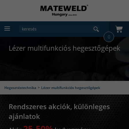
0
Lézer multifunkciós hegesztőgépek
Hegesztéstechnika
Lézer multifunkciós hegesztőgépek
Rendszeres akciók, különleges
ajánlatok
25-50%