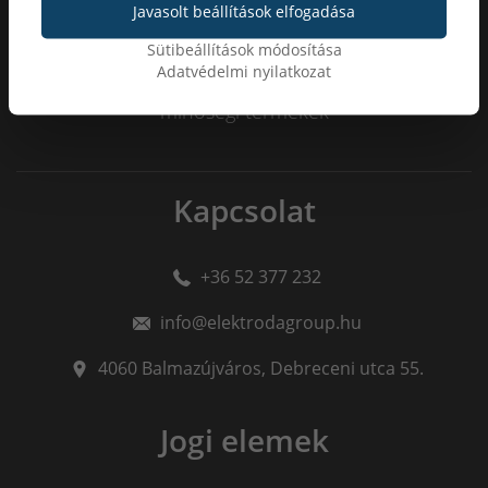
Javasolt beállítások elfogadása
Sütibeállítások módosítása
Adatvédelmi nyilatkozat
100
%
minőségi termékek
Kapcsolat
+36 52 377 232
info@elektrodagroup.hu
4060
Balmazújváros
,
Debreceni utca 55.
Jogi elemek