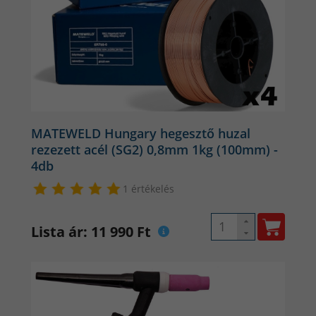
MATEWELD Hungary hegesztő huzal
rezezett acél (SG2) 0,8mm 1kg (100mm) -
4db
1 értékelés
Továbbá hegesztőgépünk fejlett inverter technológiával
készült és a nagy frekvenciájú, nagy teljesítményű IGBT
Lista ár: 11 990 Ft
(15kHz) egyen irányítja az áramot, majd PWM
használatával a kimenő egyenáramot nagy teljesítményű
munkavégzésre alkalmassá teszi, nagyban
csökkentvekentve a fő transzformátor tömegét és méreteit,
30%-al növelve a hatékonyságot.