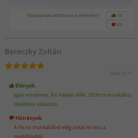
teljesítményével bizonyít, nem hamis marketingadatokkal!
Hasznosnak tartotta ezt a véleményt?
(3)
(0)
Bereczky Zoltán
2022.12.17.
Előnyök
Igazi mindenes. Kis helyen elfér. Otthoni munkákra
Hasznos Blog cikkek:
tökéletes választás.
Hátrányok
MATEWELD Hungary – A megbízható választás a
hegesztésben.
A Fix co munkakábel elég sokat el vesz a
mobilitásból.