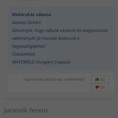
Mi az a Porbeles hegesztés pontosan? (FCAW) - Jó ha
tudod!
Webáruház válasza:
Kedves Zoltán!
Köszönjük, hogy nálunk vásárolt és megosztotta
MATEWELD Hungary Buffalo Power™ MIG 160E SYN
ideális választás kezdőknek
véleményét! Jó munkát kívánunk a
hegesztőgéphez!
Bemutatkozik a MATEWELD Hungary - A
Üdvözlettel,
Hegesztéstechnikai Megoldások Szakértője
MATEWELD Hungary Csapata
Hegesztés Mesterfokon
Hasznosnak tartotta ezt a véleményt?
(6)
(0)
Juraszik ferenc