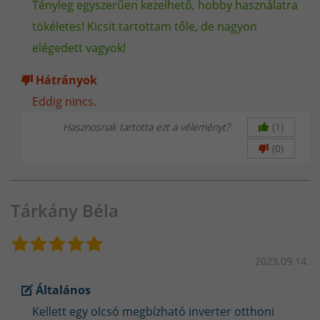
Tényleg egyszerűen kezelhető, hobby használatra
tökéletes! Kicsit tartottam tőle, de nagyon
Garancia és szervizháttér cégeknek
elégedett vagyok!
Hátrányok
Céges gyári garancia plusz szolgáltatás
igénybevétele
Eddig nincs.
Részletekért kattints ide
Hasznosnak tartotta ezt a véleményt?
(1)
(0)
❗
Valós teljesítmény, hiteles adatok –
Tárkány Béla
Nálunk a minőség nem csak számokban
2023.09.14.
létezik
Általános
A hegesztőgépek piacán egyre több gyártó és forgalmazó
túlzó és
Kellett egy olcsó megbízható inverter otthoni
félrevezető adatokat
tüntet fel, hogy eladhatóbbá tegye a termékeit.