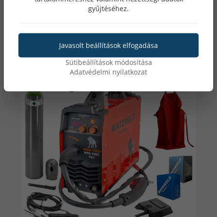
gyűjtéséhez.
Utoljára nézett:
Javasolt beállítások elfogadása
Sütibeállítások módosítása
Adatvédelmi nyilatkozat
3. MMA
– Bevonatos elektróda hegesztése kézi
beállítású üzemmódban
Javasolt területek:
- Háztáji javítások,
- Gyártás, termelés,
- Prototípus gyártás,
- Helyszíni munkák, építkezések,
- Ipari karbantartás,
- Szerkezeti lakatos munkák,
Ajánlott fémek: