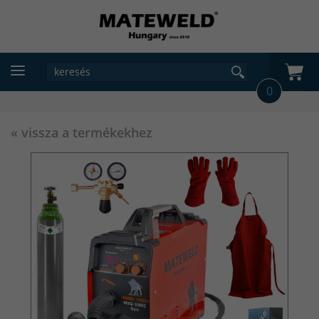
0
« vissza a termékekhez