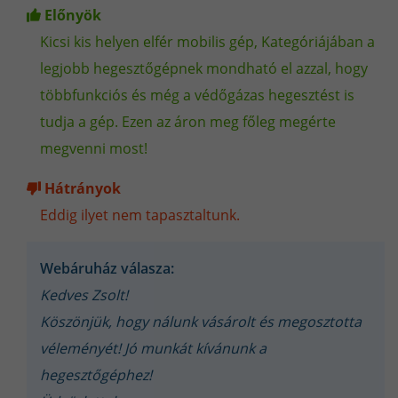
Előnyök
Kicsi kis helyen elfér mobilis gép, Kategóriájában a
legjobb hegesztőgépnek mondható el azzal, hogy
többfunkciós és még a védőgázas hegesztést is
tudja a gép. Ezen az áron meg főleg megérte
megvenni most!
Hátrányok
Eddig ilyet nem tapasztaltunk.
Webáruház válasza:
Kedves Zsolt!
Köszönjük, hogy nálunk vásárolt és megosztotta
véleményét! Jó munkát kívánunk a
hegesztőgéphez!