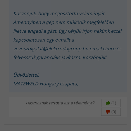
megfelelő hosszabbító), akkor egy jó minőségű inverteres gép
képes stabilan 200A-t leadni egyfázisról.
Köszönjük, hogy megosztotta véleményét.
Amennyiben a gép nem működik megfelelően
250A – határeset, de többnyire kivitelezhető egyfázisról
illetve engedi a gázt, úgy kérjük írjon nekünk ezzel
• Egy 250A-es gép kimenő teljesítménye:
kapcsolatosan egy e-mailt a
250A × 26V = 6500W (6.5 kW)
vevoszolgalat@elektrodagroup.hu email címre és
• A bemeneti teljesítmény a hatásfok miatt ennél is nagyobb:
felvesszük garanciális javításra. Köszönjük!
6.5 kW / 0.85 ≈ 7.65 kW
• A szükséges
bemeneti áram 230V-on: 7.65 kW / 230V = 33.3A
Üdvözlettel,
•
Egy normál háztartási hálózat ezt már nem tudja
biztosítani,
hiszen:
MATEWELD Hungary csapata,
• A legtöbb biztosíték 16A vagy 25A, tehát 33A túl sok lehet.
• A fali konnektorok és hosszabbítók nem biztos, hogy bírnak ekkora
Hasznosnak tartotta ezt a véleményt?
(1)
terhelést minden háztartásban.
(0)
300A – egyfázisról lehetetlen