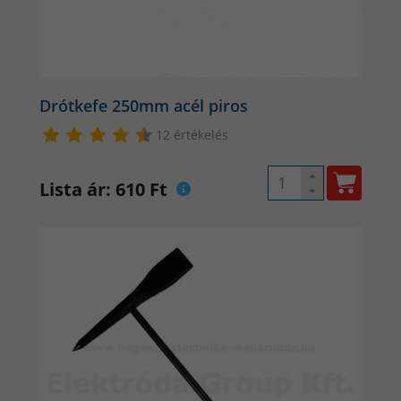
Az automata HOT START (meleg indítás), ARC FORCE
(ívkeménység szabályzás), ANTI STICK
(letapadásgátlás) funkcióknak köszönhetően könnyű
az ívfelvétel és stabil az ívtartás emelett szebb a varrat
Drótkefe 250mm acél piros
minősége.
12 értékelés
Digitális kijelző a precíz beállíthatóságért:
A kijelzőn pontosan látható az áramerősség értéke (Amper)
Lista ár: 610 Ft
MIG és MMA üzemmódban is.
A hegesztés megkezdése előtt állítsba be az Önnek
megfelelő áramerősséget a kijelző segítségével.
3 Funkciós:
1. MIG SYN
– MIG (fogyóelektródás ívhegesztés)
szinergikus beállítású üzemmódban – védőgázzal vagy
védőgáz nélkül (
porbéléses huzallal
)