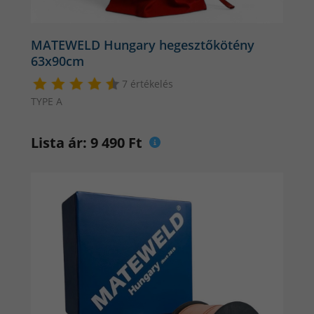
MATEWELD Hungary hegesztőkötény
63x90cm
7 értékelés
TYPE A
Lista ár: 9 490 Ft
Akár 6 év garanciával is kapható!
⭕️ 
Kiterjesztett garancia +1 év
vásárlása-6990.-Ft
⭕️ 
Kiterjesztett garancia +2 év
vásárlása-9990.-Ft
⭕️ 
Kiterjesztett garancia +3 év
vásárlása-14990.-Ft
60 Napos termék-visszaküldési szolgáltatás - 3990.-
Ft