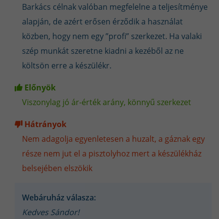
Barkács célnak valóban megfelelne a teljesítménye
elegendő
, ha a gép megfelelő teljesítménnyel és
feszültséggel dolgozik.
alapján, de azért erősen érződik a használat
közben, hogy nem egy ”profi” szerkezet. Ha valaki
szép munkát szeretne kiadni a kezéből az ne
Hogyan működik az egyfázisú
költsön erre a készülékr.
áramellátás?
Előnyök
Egy normál
230V-os egyfázisú hálózatnak fizikai korlátai
Viszonylag jó ár-érték arány, könnyű szerkezet
vannak
, amelyeket nem lehet figyelmen kívül hagyni.
Nézzük meg, milyen teljesítmények kinyerhetők belőle:
Hátrányok
200A – még reális egyfázisról
Nem adagolja egyenletesen a huzalt, a gáznak egy
• Egy valódi
200A-es inverteres hegesztőgép
kimenő feszültsége
része nem jut el a pisztolyhoz mert a készülékház
kb.
25-26V
, tehát a kimeneti teljesítmény:
belsejében elszökik
200A × 25V = 5000W (5 kW)
• Az inverterek hatásfoka kb.
85-90%
, tehát a bemenet felől kb.
5.5-6
kW teljesítményt kell felvennie.
Webáruház válasza:
• Ha a hálózat megfelelő (min. 25A-es biztosíték, vastag vezetékek,
Kedves Sándor!