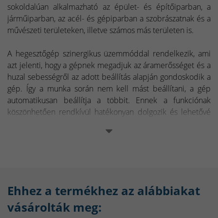
sokoldalúan alkalmazható az épület- és építőiparban, a
járműiparban, az acél- és gépiparban a szobrászatnak és a
művészeti területeken, illetve számos más területen is.
A hegesztőgép szinergikus üzemmóddal rendelkezik, ami
azt jelenti, hogy a gépnek megadjuk az áramerősséget és a
huzal sebességről az adott beállítás alapján gondoskodik a
gép. Így a munka során nem kell mást beállítani, a gép
automatikusan beállítja a többit. Ennek a funkciónak
köszönhetően rendkívül hatékonyan dolgozik és lehetővé
teszi a felhasználó számára, hogy gyorsan és hatékonyan
végezze el a hegesztési feladatokat.
A Buffalo Power
™
MIG-160E SYN Inverteres CO2
hegesztőgép nagyon könnyen használható, és a
kezelőpanel egyszerűen kezelhető. A digitális kijelző
Ehhez a termékhez az alábbiakat
információt nyújt az áramerősségről. A felhasználók
vásárolták meg:
választhatnak a védőgáz nélküli porbeles, védőgázas
hegesztési, pálcás hegesztési módszerek közül, illetve az