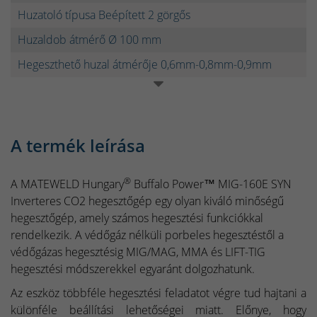
Huzatoló típusa Beépített 2 görgős
Huzaldob átmérő Ø 100 mm
Hegeszthető huzal átmérője 0,6mm-0,8mm-0,9mm
A termék leírása
®
A MATEWELD Hungary
Buffalo Power™ MIG-160E SYN
Inverteres CO2 hegesztőgép egy olyan kiváló minőségű
hegesztőgép, amely számos hegesztési funkciókkal
rendelkezik. A védőgáz nélküli porbeles hegesztéstől a
védőgázas hegesztésig MIG/MAG, MMA és LIFT-TIG
hegesztési módszerekkel egyaránt dolgozhatunk.
Az eszköz többféle hegesztési feladatot végre tud hajtani a
különféle beállítási lehetőségei miatt. Előnye, hogy