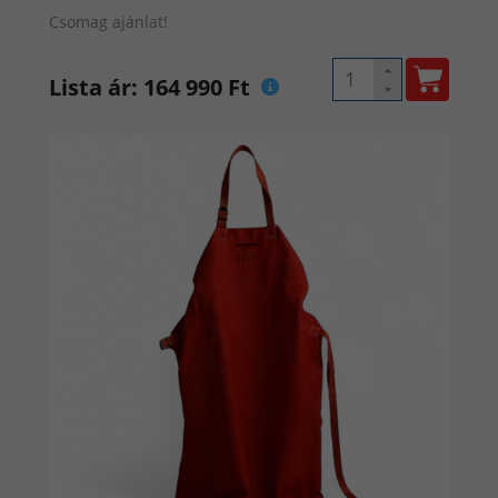
SYN Inverteres CO2 hegesztőgép az Ön megoldása!
Csomag ajánlat!
Az inverteres CO2 hegesztőgép számos előnnyel
Lista ár: 164 990 Ft
rendelkezik, ideális választás, ha hosszú élettartamú,
megbízható és sokoldalú hegesztőgépre van szükséged.
Ne habozz, vásárold meg most és hozd ki a legtöbbet a
hegesztő munkádból!