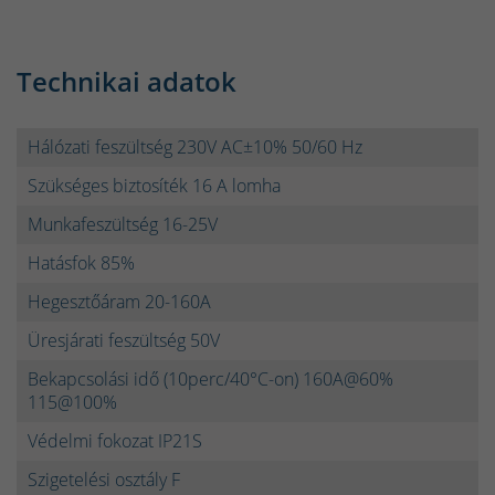
Technikai adatok
Hálózati feszültség 230V AC±10% 50/60 Hz
Szükséges biztosíték 16 A lomha
Munkafeszültség 16-25V
Hatásfok 85%
Hegesztőáram 20-160A
Üresjárati feszültség 50V
Bekapcsolási idő (10perc/40°C-on) 160A@60%
115@100%
Védelmi fokozat IP21S
Szigetelési osztály F