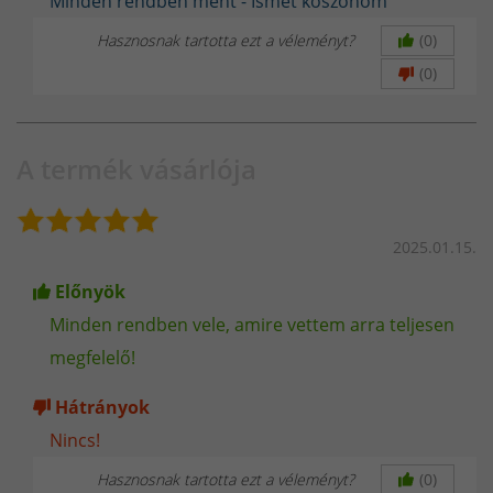
Minden rendben ment - Ismét köszönöm
Opcionálisan rendelhető a géphez:
Hasznosnak tartotta ezt a véleményt?
(0)
(0)
A termék vásárlója
2025.01.15.
Előnyök
Minden rendben vele, amire vettem arra teljesen
megfelelő!
Hátrányok
AWI szelepes hegesztőpisztoly TIG SR-17V - 4 méteres
Nincs!
Hasznosnak tartotta ezt a véleményt?
(0)