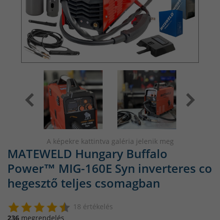
A képekre kattintva galéria jelenik meg
MATEWELD Hungary Buffalo
Power™ MIG-160E Syn inverteres co
hegesztő teljes csomagban
18 értékelés
236
megrendelés