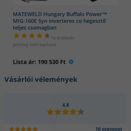
- acél,
- acélötvözetek,
MATEWELD Hungary Buffalo Power™
- rozsdamentes acél,
MIG-160E Syn inverteres co hegesztő
teljes csomagban
Hegeszthető elektródák típusa:
18 értékelés
- rutilos,
Jelenleg nem kapható!
- bázikus,
- inox,
Lista ár: 190 530 Ft
- öntvény.
Vásárlói vélemények
TIG DC-LIFT hegesztés a
hegesztőgéppel
4.8
TIG módban a hegesztőgép használható wolframelektródás,
argon védőgázos hegesztésre is. A géphez nem alaptartozék,
így külön kell vásárolni egy gázszelepes TIG pisztolyt.
16 szavazat
A gázszelepes pisztolyt a géphez egy Dinse dugóval lehet