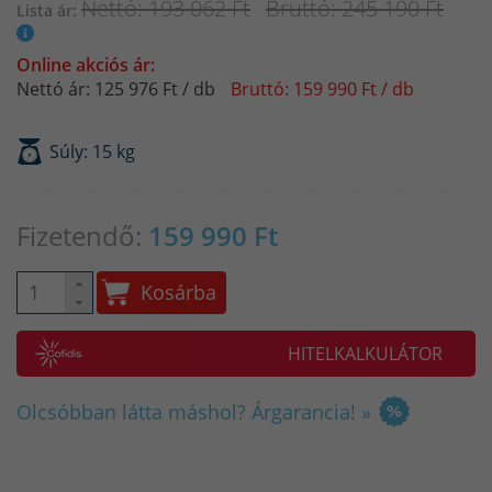
Nettó: 193 062 Ft
Bruttó: 245 190 Ft
Lista ár:
Online akciós ár:
Nettó ár: 125 976 Ft / db
Bruttó: 159 990 Ft / db
Súly: 15 kg
Fizetendő:
159 990
Ft
Kosárba
HITELKALKULÁTOR
Olcsóbban látta máshol? Árgarancia! »