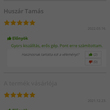
2.5 mm elektróda → 80-100A
Huszár Tamás
3.25 mm elektróda → 120-140A
4.0 mm elektróda → 160-180A
2022.03.16.
5.0 mm elektróda → 200-230A
Előnyök
Gyors kiszálítás, erős gép. Pont erre számítottam.
Egy 3.25 mm-es elektróda hegesztéséhez NEM kell
300A,
ahogyan azt sok helyen hamisan állítják!
120-140A
Hasznosnak tartotta ezt a véleményt?
(2)
elegendő
, ha a gép megfelelő teljesítménnyel és
(0)
feszültséggel dolgozik.
Hogyan működik az
A termék vásárlója
egyfázisú
áramellátás?
2021.12.23.