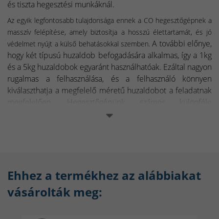
és tiszta hegesztési munkáknál.
Az egyik legfontosabb tulajdonsága ennek a CO hegesztőgépnek a
masszív felépítése, amely biztosítja a hosszú élettartamát, és jó
A további előnye,
védelmet nyújt a külső behatásokkal szemben.
hogy két típusú huzaldob befogadására alkalmas, így a 1kg
és a 5kg huzaldobok egyaránt használhatóak. Ezáltal nagyon
rugalmas a felhasználása, és a felhasználó könnyen
kiválaszthatja a megfelelő méretű huzaldobot a feladatnak
megfelelően.
Hegesztőgépünk számos különféle
alkalmazási területen használható, például az autóiparban,
a díszítő fémiparban, a javítóiparban, stb.
Ehhez a termékhez az alábbiakat
vásárolták meg: