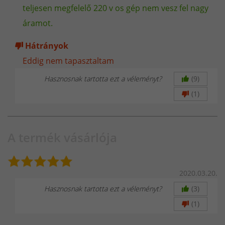
Bemutatkozik a MATEWELD Hungary - A
teljesen megfelelő 220 v os gép nem vesz fel nagy
Hegesztéstechnikai Megoldások Szakértője
áramot.
Hátrányok
Eddig nem tapasztaltam
Hasznosnak tartotta ezt a véleményt?
(9)
(1)
A termék vásárlója
2020.03.20.
Hasznosnak tartotta ezt a véleményt?
(3)
(1)