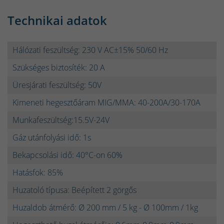
Technikai adatok
Hálózati feszültség: 230 V AC±15% 50/60 Hz
Szükséges biztosíték: 20 A
Üresjárati feszültség: 50V
Kimeneti hegesztőáram MIG/MMA: 40-200A/30-170A
Munkafeszültség:15.5V-24V
Gáz utánfolyási idő: 1s
Bekapcsolási idő: 40°C-on 60%
Hatásfok: 85%
Huzatoló típusa: Beépített 2 görgős
Huzaldob átmérő: Ø 200 mm / 5 kg - Ø 100mm / 1kg