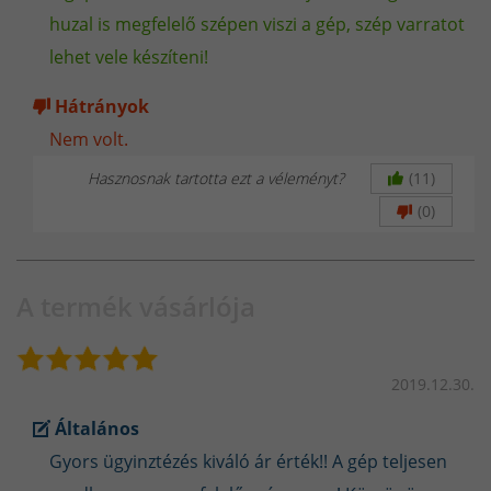
huzal is megfelelő szépen viszi a gép, szép varratot
lehet vele készíteni!
Hátrányok
Nem volt.
Hasznosnak tartotta ezt a véleményt?
(11)
(0)
A termék vásárlója
2019.12.30.
Általános
Gyors ügyinztézés kiváló ár érték!! A gép teljesen