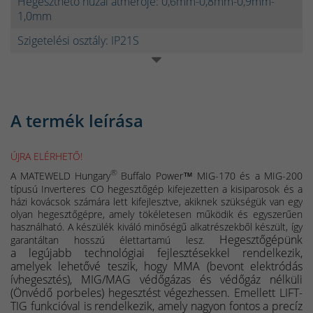
Hegeszthető huzal átmérője: 0,6mm-0,8mm-0,9mm-
1,0mm
Szigetelési osztály: IP21S
A termék leírása
ÚJRA ELÉRHETŐ!
®
A MATEWELD
Hungary
Buffalo Power™ MIG-170 és a MIG-200
típusú Inverteres CO hegesztőgép kifejezetten a kisiparosok és a
házi kovácsok számára lett kifejlesztve, akiknek szükségük van egy
olyan hegesztőgépre, amely tökéletesen működik és egyszerűen
használható. A készülék kiváló minőségű alkatrészekből készült, így
Hegesztőgépünk
garantáltan hosszú élettartamú lesz.
a legújabb technológiai fejlesztésekkel rendelkezik,
amelyek lehetővé teszik, hogy MMA (bevont elektródás
ívhegesztés), MIG/MAG védőgázas és védőgáz nélküli
(Önvédő porbeles) hegesztést végezhessen. Emellett LIFT-
TIG funkcióval is rendelkezik, amely nagyon fontos a precíz