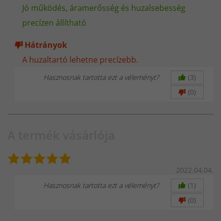
Jó működés, áramerősség és huzalsebesség
adatok – Nálunk a minőség
precízen állítható
nem csak számokban létezik
Hátrányok
A huzaltartó lehetne precízebb.
A hegesztőgépek piacán egyre több gyártó és forgalmazó
túlzó és
félrevezető adatokat
tüntet fel, hogy eladhatóbbá tegye a termékeit.
Hasznosnak tartotta ezt a véleményt?
(3)
Sok helyen látni például
300 amperes egyfázisú hegesztőgépeket
,
(0)
amelyek valójában képtelenek ekkora teljesítményt leadni.
A termék vásárlója
Mire van valóban szükség
hegesztésnél?
2022.04.04.
Hasznosnak tartotta ezt a véleményt?
(1)
A különböző elektródákhoz szükséges reális
(0)
áramerősségekre:
2.0 mm elektróda → 40-70A