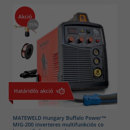
Védőgázos fogyóelektródás hegesztés a
Akció
hegesztőgéppel
35%
Acél, rozsdamentes, vagy bronz huzal használata esetén
normál polaritásra kell beállítani a gépet (testkábel negatív,
munkakábel pozitív pólus).
A védőgázt, amely lehet
tiszta
CO2
,
Corgon gáz
(Argon + CO2) vagy például bronz,
alumínium huzal esetében tiszta
Argon gáz
a gép hátulján lévő
csatlakozón keresztül lehet bekötni, egy flexibilis gázcsővel
csatlakoztatva a gépet a reduktorhoz.
Határidős akció
MATEWELD Hungary Buffalo Power™
MIG-200 inverteres multifunkciós co