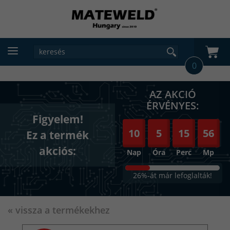
0
AZ AKCIÓ
56
ÉRVÉNYES:
Figyelem!
10
5
15
55
Ez a termék
akciós:
Nap
Óra
Perc
Mp
15
26%-át már lefoglalták!
« vissza a termékekhez