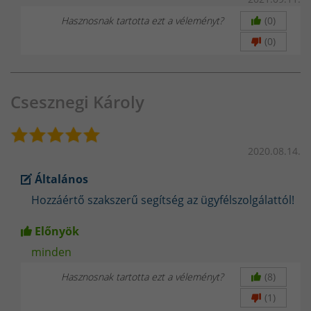
egyes elektródákhoz.
Hasznosnak tartotta ezt a véleményt?
(0)
Megbízható, stabil teljesítményű gépeket kínálunk
, nem hamis
(0)
kijelzőértékeket.
Tisztességes tájékoztatás
– nálunk azt kapod, amit ígérünk!
Csesznegi Károly
Szakmai kérdései vannak? Forduljon bizalommal webshopunk
ügyfélszolgálatához, ahol szakértő kollégáink készséggel állnak
rendelkezésére minden technikai és termékinformációval
2020.08.14.
kapcsolatban!
Hasznos Blog cikkeink:
Általános
Hozzáértő szakszerű segítség az ügyfélszolgálattól!
Az Argon Védőgázas Fogyóelektródás
Előnyök
Ívhegesztés (AFI): Miért Érdemes Választani?
minden
MATEWELD Hungary – A megbízható választás a
hegesztésben.
Hasznosnak tartotta ezt a véleményt?
(8)
(1)