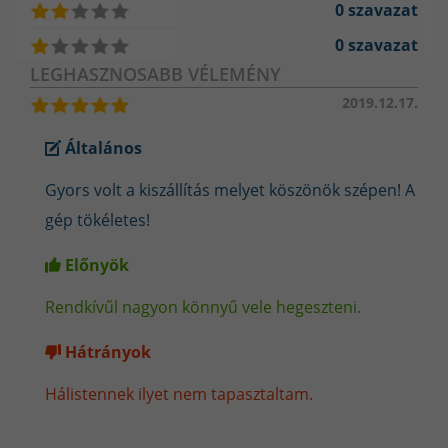
0 szavazat
0 szavazat
LEGHASZNOSABB VÉLEMÉNY
2019.12.17.
Általános
Gyors volt a kiszállítás melyet köszönök szépen! A
gép tökéletes!
AWI szelepes hegesztőpisztoly TIG SR-17V - 4 méteres
Előnyök
MMA elektródás hegesztés a
Rendkívűl nagyon könnyű vele hegeszteni.
hegesztőgéppel
Hátrányok
MMA módban a hegesztőgép használható 1,6 mm – 4,0 mm-es
bármilyen (rutilos, bázikus, rozsdamentes, stb) elektróda
Hálistennek ilyet nem tapasztaltam.
leolvasztására. A géphez ez alaptartozék, így nem kell külön
Az
megvásárolni egy elektródafogós munkakábelt.
elektródafogós munkakábelt az éppen használt elektróda