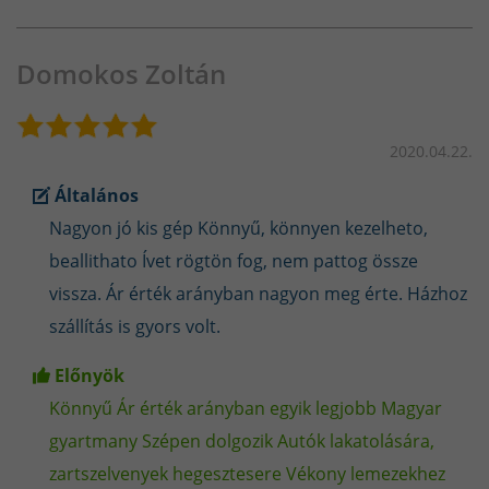
Professzionális Megoldás a Hegesztési
kihívásokra
Domokos Zoltán
Buffalo Power™ MIG Hegesztőgépek a
MATEWELD Hungary-tól
2020.04.22.
Co2 MIG-MAG hegesztés eljárás alapjai
Általános
Nagyon jó kis gép Könnyű, könnyen kezelheto,
A bevontelektródás - inverteres hegesztés
beallithato Ívet rögtön fog, nem pattog össze
alapjai
vissza. Ár érték arányban nagyon meg érte. Házhoz
szállítás is gyors volt.
MMA hegesztés - Hogyan válasszunk bevonatos
elektródát?
Előnyök
Könnyű Ár érték arányban egyik legjobb Magyar
Lift-Tig hegesztés - mi ez és hogyan működik?
gyartmany Szépen dolgozik Autók lakatolására,
zartszelvenyek hegesztesere Vékony lemezekhez