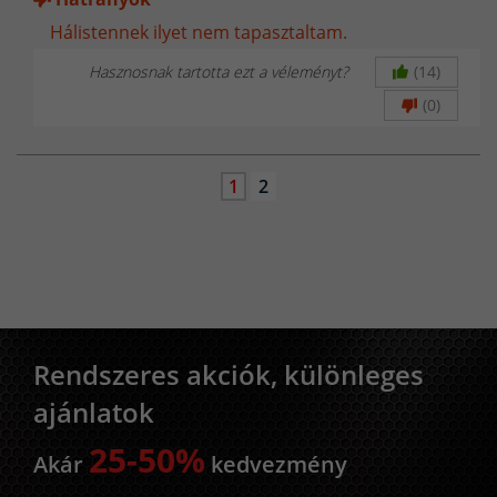
Hálistennek ilyet nem tapasztaltam.
Hasznosnak tartotta ezt a véleményt?
(14)
(0)
1
2
Rendszeres akciók, különleges
ajánlatok
25-50%
Akár
kedvezmény