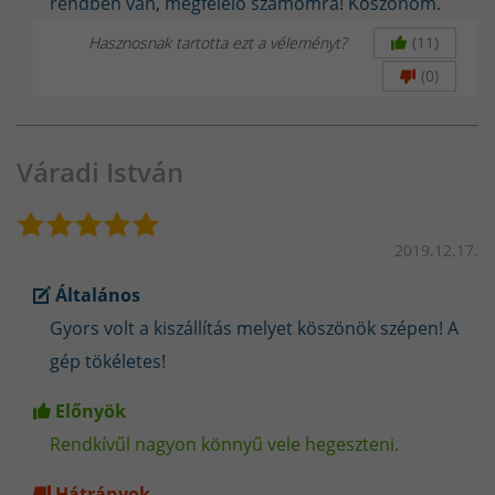
rendben van, megfelelő számomra! Köszönöm.
Hasznosnak tartotta ezt a véleményt?
(11)
(0)
Váradi István
2019.12.17.
Általános
Gyors volt a kiszállítás melyet köszönök szépen! A
gép tökéletes!
Előnyök
Rendkívűl nagyon könnyű vele hegeszteni.
Hátrányok