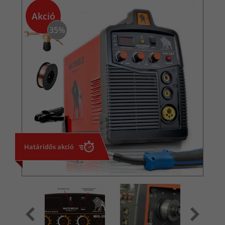
Akció
35%
Határidős akció