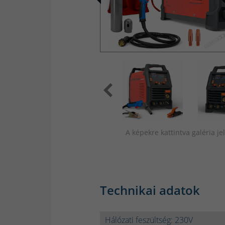
A képekre kattintva galéria j
Technikai adatok
Hálózati feszültség: 230V