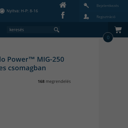
Bejelentkezés
Nyitva: H-P: 8-16
Regisztráció
0
lo Power™ MIG-250
ljes csomagban
168
megrendelés