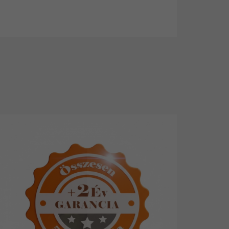
 jelenti, hogy az ömledék mindig
ikus és mechanikailag is erős.
egyben legpraktikusabb eleme a
ntrasztos és jól strukturált, így még
ató. A beállított hegesztőáram,
en körülmények között pontosan
ételhető, precíz beállításokat tesz
bil, fröcskölésmentes, így a varrat
tható paraméter-útmutató további
, anyagvastagságok és hegesztési
ptimális áram- és feszültségértékek
elhasználó kezében is maximális
egyszerű: nem csak gépet adunk,
célja, hogy a hegesztő a lehető
okat hozhassa létre – függetlenül
 A Buffalo Power™ MIG-250 így nem
nden profi hegesztő számára, aki a