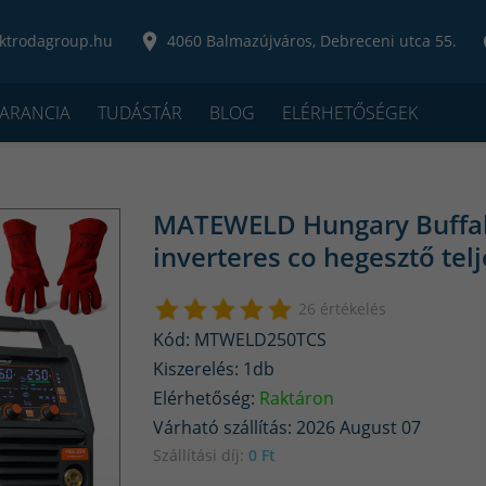
ktrodagroup.hu
4060 Balmazújváros, Debreceni utca 55.
ARANCIA
TUDÁSTÁR
BLOG
ELÉRHETŐSÉGEK
MATEWELD Hungary Buffa
inverteres co hegesztő te
26 értékelés
Kód: MTWELD250TCS
Kiszerelés: 1db
Elérhetőség:
Raktáron
Várható szállítás: 2026 August 07
Szállítási díj:
0 Ft