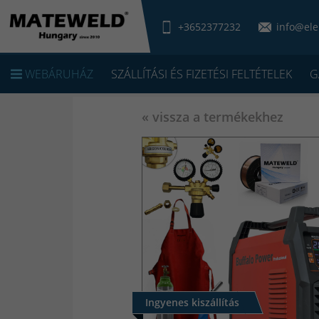
+3652377232
info@ele
WEBÁRUHÁZ
SZÁLLÍTÁSI ÉS FIZETÉSI FELTÉTELEK
G
« vissza a termékekhez
Ingyenes kiszállítás