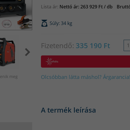
Lista ár:
Nettó ár: 263 929 Ft / db
Bruttó
Súly: 34 kg
Fizetendő:
335 190
Ft
Olcsóbban látta máshol? Árgarancia!
elenik meg
A termék leírása