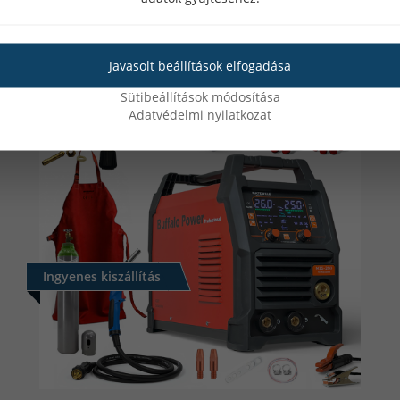
Javasolt beállítások elfogadása
Sütibeállítások módosítása
Adatvédelmi nyilatkozat
Csomag tartalma:
MIG 3 méteres MB 24KD 250Amperes 
Erősített e
lektródafogós MMA munkak
Gáztömlő, 2 db bilincs, 2 db Erősíte
M6x28x1.2mm
Ingyenes kiszállítás
"V" 0.8mm-1.0mm görgővel szerelve
1 db -
MATEWELD Hungary Buffalo Po
-
(értéke
inverteres co hegesztőgép
1 db -
AR/CO2 Reduktor 230bar-24l/
1 db -
MATEWELD Hungary Hegesztő hu