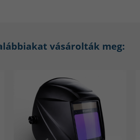
mindig a lehető legjobb legyen. Ez azt
optimálisan olvad le, a varrat tiszta, esztét
A készülék egyik leglátványosabb és 
nagyméretű, letisztult LCD kijelző, amely ko
nappali fényben is könnyedén leolvash
alábbiakat vásárolták meg:
feszültség és egyéb paraméterek mind
követhetők, ami gyors finomhangolást és ism
lehetővé. Az ív reakciója közvetlen és sta
mindig tiszta és esztétikus.
A huzaldob térben elhelyezett, jól átlá
segítséget nyújt különböző huzalátmérők
eljárások esetén. Gyors támpontot ad az o
kiválasztásához, így a gép akár több f
teljesítményt nyújt.
Cégünk filozófiája 
hanem eredményt. Minden fejlesztésünk 
legmagasabb minőségű, ismételhető varrat
az anyagtól vagy a munkakörülményektől.
csak eszköz, hanem megbízható partner mi