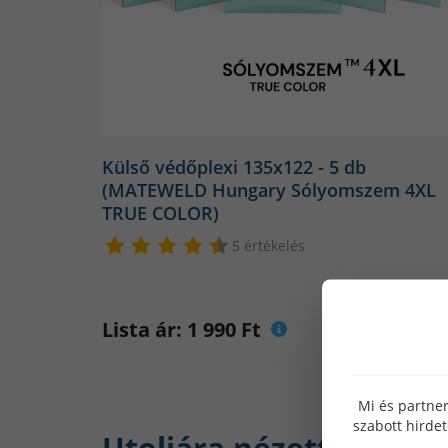
Külső védőplexi 135x122 - 5 db
(MATEWELD Hungary Sólyomszem 4XL
TRUE COLOR)
5 értékelés
Lista ár: 1 990 Ft
Mi és partner
szabott hirde
Utoljára nézett: