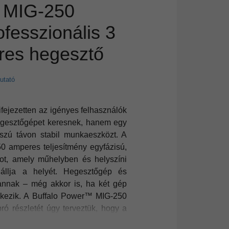
MIG-250
ofesszionális 3
eres hegesztő
utató
fejezetten az igényes felhasználók
egesztőgépet keresnek, hanem egy
szú távon stabil munkaeszközt. A
50 amperes teljesítmény egyfázisú,
kot, amely műhelyben és helyszíni
állja a helyét. Hegesztőgép és
annak – még akkor is, ha két gép
elkezik. A Buffalo Power™ MIG-250
ó részletét úgy terveztük, hogy a
a és a cseppleválás pontos kontrollja