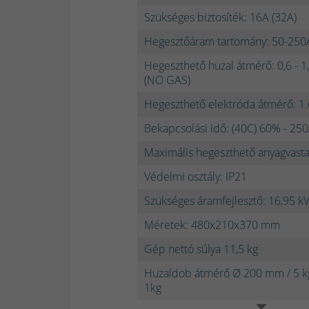
Szükséges biztosíték: 16A (32A)
Hegesztőáram tartomány: 50-250
Hegeszthető huzal átmérő: 0,6 - 
(NO GAS)
Hegeszthető elektróda átmérő: 1
Bekapcsolási idő: (40C) 60% - 25
Maximális hegeszthető anyagvast
Védelmi osztály: IP21
Szükséges áramfejlesztő: 16,95 k
Méretek: 480x210x370 mm
Gép nettó súlya 11,5 kg
Huzaldob átmérő Ø 200 mm / 5 k
1kg