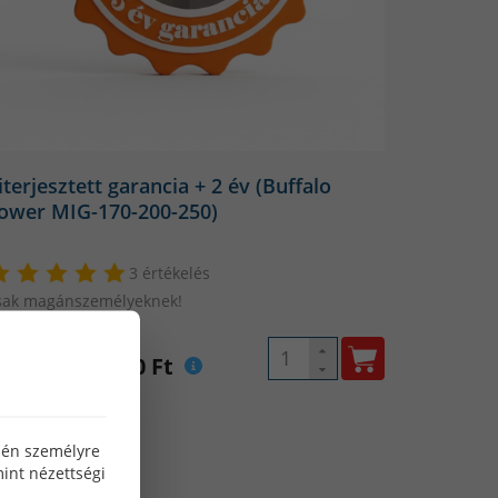
iterjesztett garancia + 2 év (Buffalo
ower MIG-170-200-250)
3 értékelés
sak magánszemélyeknek!
ista ár: 17 990 Ft
özén személyre
int nézettségi