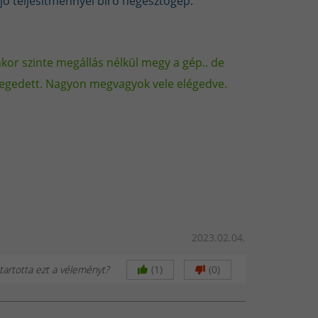
jó teljesítménnyel bíró hegesztőgép.
huzal (FCAW) és
or szinte megállás nélkül megy a gép.. de
elegedett. Nagyon megvagyok vele elégedve.
rt gázokkal
fordított polaritással
ajta és kézi/szinergikus
ő, a nagy LCD kijelző pedig minden
2023.02.04.
artotta ezt a véleményt?
(1)
(0)
 – több eljárás egy