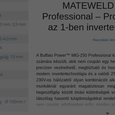
MATEWELD 
Professional – Pr
A
1,0 mm, 0,9 mm
az 1-ben invert
.6-4.0 mm
Használati útm
0A
A Buffalo Power™ MIG-250 Professional ki
agság: 10 mm
számára készült, akik nem csupán egy h
precízen vezérelhető, megbízható és hos
modern invertertechnológia és a valódi 2
VA
230V-os hálózatról olyan kombinációt al
munkáknál egyaránt magabiztosan meg
hegesztőgép között óriási különbségek v
látszólag hasonló tulajdonságokkal rend
g - Ø 100mm /
nem csupán adatlapokon erős: minden apr
hegesztési karakterisztika, az ív stabilitás