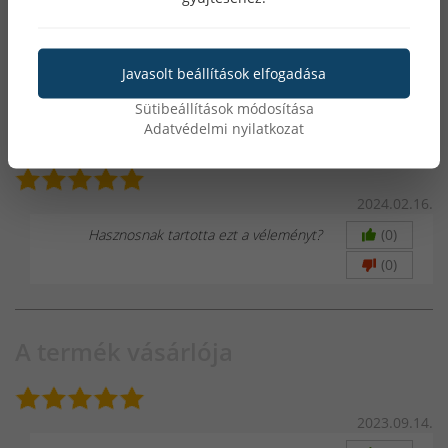
Hasznosnak tartotta ezt a véleményt?
(0)
(0)
Javasolt beállítások elfogadása
Sütibeállítások módosítása
A termék vásárlója
Adatvédelmi nyilatkozat
2024.02.16.
Hasznosnak tartotta ezt a véleményt?
(0)
(0)
A termék vásárlója
2023.09.14.