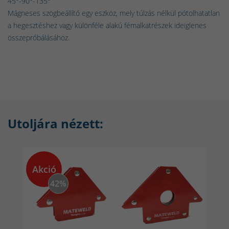
45°-90°-135°
Mágneses szögbeállító egy eszköz, mely túlzás nélkül pótolhatatlan
a hegesztéshez vagy különféle alakú fémalkatrészek ideiglenes
összepróbálásához.
Utoljára nézett:
Akció
42%