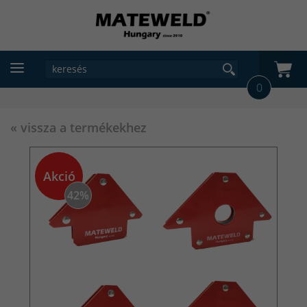
0
« vissza a termékekhez
Akció
42%