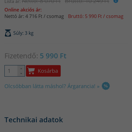
Nettó: 8 070 Ft
Bruttó: 10 249 Ft
Lista ár:
Online akciós ár:
Nettó ár: 4 716 Ft / csomag
Bruttó: 5 990 Ft / csomag
Súly: 3 kg
Fizetendő:
5 990
Ft
Kosárba
Olcsóbban látta máshol? Árgarancia! »
Technikai adatok