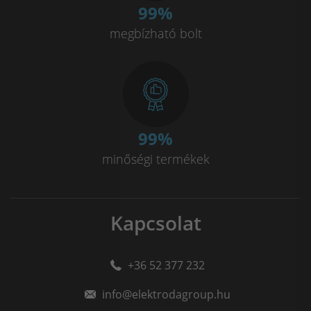
100
%
megbízható bolt
100
%
minőségi termékek
Kapcsolat
+36 52 377 232
info@elektrodagroup.hu