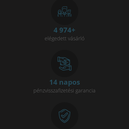
4 997
+
elégedett vásárló
14 napos
pénzvisszafizetési garancia