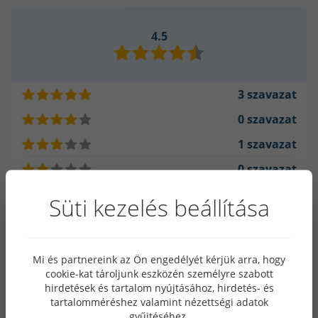
4.5
3 szavazat
0 szavazat
1 szavazat
0 szavazat
0 szavazat
Süti kezelés beállítása
A termék vásárlója
Mi és partnereink az Ön engedélyét kérjük arra, hogy
cookie-kat tároljunk eszközén személyre szabott
hirdetések és tartalom nyújtásához, hirdetés- és
tartalomméréshez valamint nézettségi adatok
2024.06.14.
gyűjtéséhez.