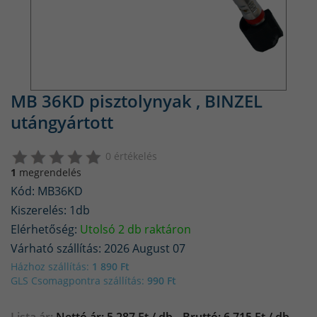
MB 36KD pisztolynyak , BINZEL
utángyártott
0 értékelés
1
megrendelés
Kód: MB36KD
Kiszerelés: 1db
Elérhetőség:
Utolsó 2 db raktáron
Várható szállítás: 2026 August 07
Házhoz szállítás:
1 890 Ft
GLS Csomagpontra szállítás:
990 Ft
Lista ár:
Nettó ár: 5 287 Ft / db
Bruttó: 6 715 Ft / db