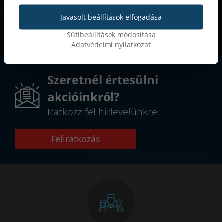
ajánlatok
Javasolt beállítások elfogadása
25-50%
Akár
kedvezmény
Sütibeállítások módosítása
Adatvédelmi nyilatkozat
Szeretnél értesülni
akcióinkról?
Iratkozz fel hírlevelünkre
Feliratkozás