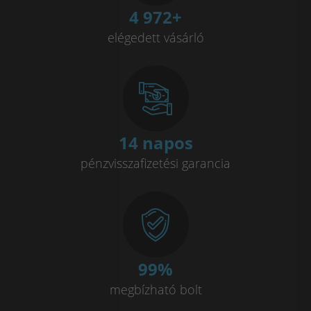
4 991
+
elégedett vásárló
14 napos
pénzvisszafizetési garancia
100
%
megbízható bolt