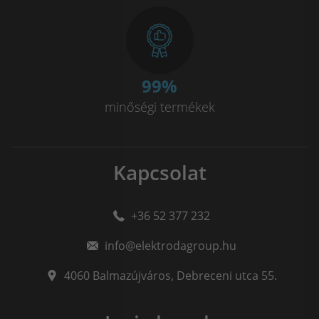
100
%
minőségi termékek
Kapcsolat
+36 52 377 232
info@elektrodagroup.hu
4060
Balmazújváros
,
Debreceni utca 55.