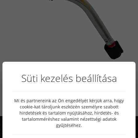
Süti kezelés beállítása
MB 36KD pisztolynyak , BINZEL
utángyártott
Mi és partnereink az Ön engedélyét kérjük arra, hogy
cookie-kat tároljunk eszközén személyre szabott
Lista ár: 6 715 Ft
hirdetések és tartalom nyújtásához, hirdetés- és
tartalomméréshez valamint nézettségi adatok
gyűjtéséhez.
Rendszeres akciók, különleges