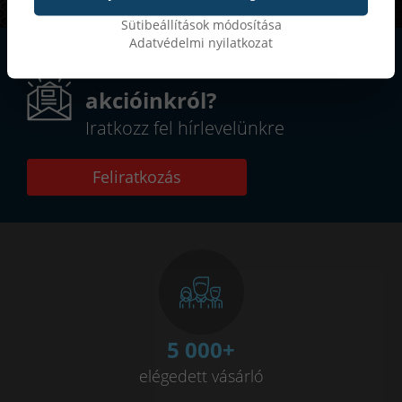
Sütibeállítások módosítása
Adatvédelmi nyilatkozat
Szeretnél értesülni
akcióinkról?
Iratkozz fel hírlevelünkre
Feliratkozás
5 000
+
elégedett vásárló