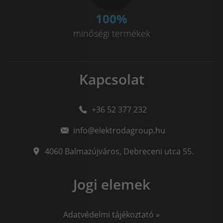
100
%
minőségi termékek
Kapcsolat
+36 52 377 232
info@elektrodagroup.hu
4060
Balmazújváros
,
Debreceni utca 55.
Jogi elemek
Adatvédelmi tájékoztató »