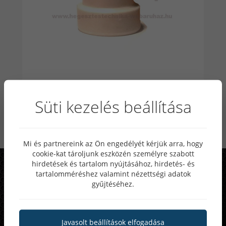
MB 401/501 D műanyag gáz diffúzor - 10
Süti kezelés beállítása
db
Lista ár: 3 100 Ft
Mi és partnereink az Ön engedélyét kérjük arra, hogy
cookie-kat tároljunk eszközén személyre szabott
hirdetések és tartalom nyújtásához, hirdetés- és
Rendszeres akciók, különleges
tartalomméréshez valamint nézettségi adatok
ajánlatok
gyűjtéséhez.
25-50%
Akár
kedvezmény
Javasolt beállítások elfogadása