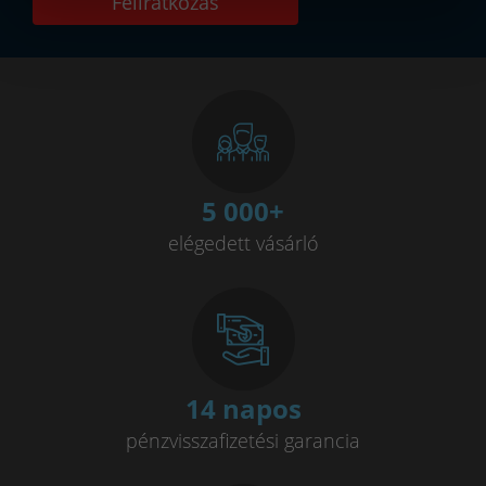
Feliratkozás
5 000
+
elégedett vásárló
14 napos
pénzvisszafizetési garancia