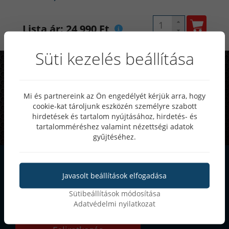
Lista ár: 24 990 Ft
Süti kezelés beállítása
Rendszeres akciók, különleges
ajánlatok
Mi és partnereink az Ön engedélyét kérjük arra, hogy
25-50%
cookie-kat tároljunk eszközén személyre szabott
Akár
kedvezmény
hirdetések és tartalom nyújtásához, hirdetés- és
tartalomméréshez valamint nézettségi adatok
gyűjtéséhez.
Szeretnél értesülni
Javasolt beállítások elfogadása
akcióinkról?
Sütibeállítások módosítása
Iratkozz fel hírlevelünkre
Adatvédelmi nyilatkozat