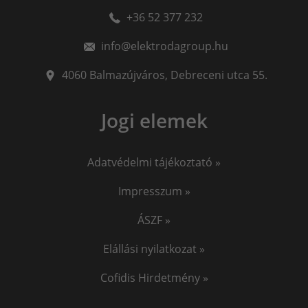
+36 52 377 232
info@elektrodagroup.hu
4060
Balmazújváros
,
Debreceni utca 55.
Jogi elemek
Adatvédelmi tájékoztató »
Impresszum »
ÁSZF »
Elállási nyilatkozat »
Cofidis Hirdetmény »