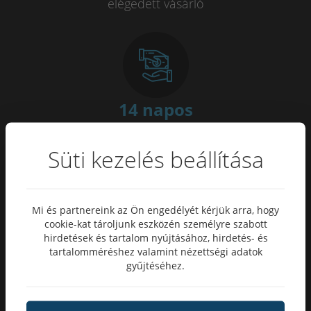
elégedett vásárló
14 napos
pénzvisszafizetési garancia
Süti kezelés beállítása
Mi és partnereink az Ön engedélyét kérjük arra, hogy
cookie-kat tároljunk eszközén személyre szabott
100
%
hirdetések és tartalom nyújtásához, hirdetés- és
tartalomméréshez valamint nézettségi adatok
megbízható bolt
gyűjtéséhez.