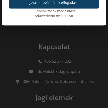
Javasolt beállítások elfogadása
Sütibeállítások módosítása
Adatvédelmi nyilatkozat
100
%
minőségi termékek
Kapcsolat
+36 52 377 232
info@elektrodagroup.hu
4060
Balmazújváros
,
Debreceni utca 55.
Jogi elemek