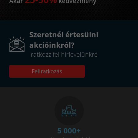
Akár
kedvezmény
Szeretnél értesülni
akcióinkról?
Iratkozz fel hírlevelünkre
Feliratkozás
5 000
+