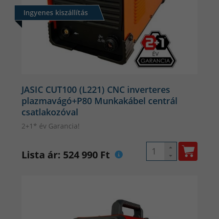
Ingyenes kiszállítás
JASIC CUT100 (L221) CNC inverteres
plazmavágó+P80 Munkakábel centrál
csatlakozóval
2+1* év Garancia!
Lista ár: 524 990 Ft