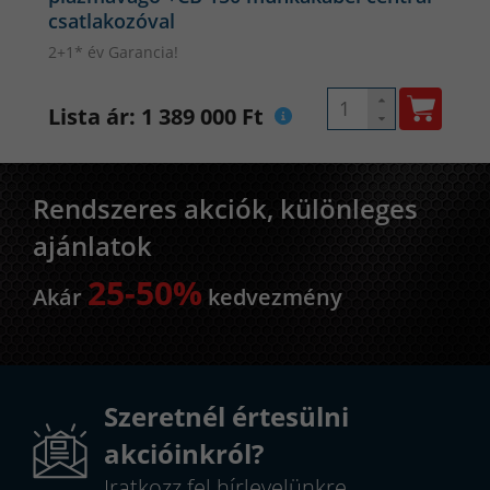
csatlakozóval
2+1* év Garancia!
Lista ár: 1 389 000 Ft
Rendszeres akciók, különleges
ajánlatok
25-50%
Akár
kedvezmény
Szeretnél értesülni
akcióinkról?
Iratkozz fel hírlevelünkre