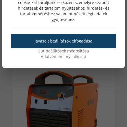
cookie-kat tároljunk eszközén személyre szabott
hirdetések és tartalom nyújtásához, hirdetés- és
tartalomméréshez valamint nézettségi adatok
JASIC CUT125 (L312) CNC inverteres
gyűjtéséhez.
plazmavágó+CB 150 munkakábel centrál
csatlakozóval
2+1* év Garancia!
Javasolt beállítások elfogadása
Sütibeállítások módosítása
Lista ár: 1 014 730 Ft
Adatvédelmi nyilatkozat