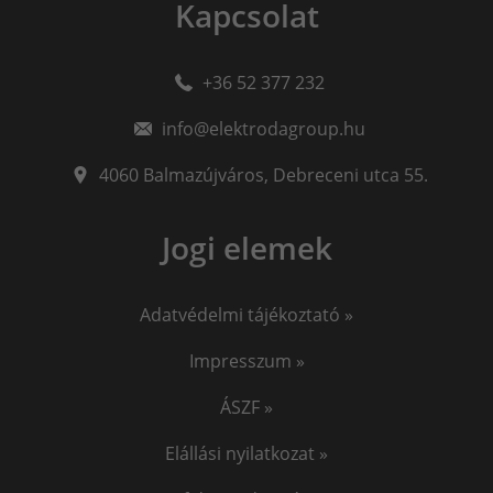
Kapcsolat
+36 52 377 232
info@elektrodagroup.hu
4060
Balmazújváros
,
Debreceni utca 55.
Jogi elemek
Adatvédelmi tájékoztató »
Impresszum »
ÁSZF »
Elállási nyilatkozat »