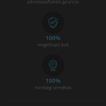
pénzvisszafizetési garancia
100
%
megbízható bolt
100
%
minőségi termékek