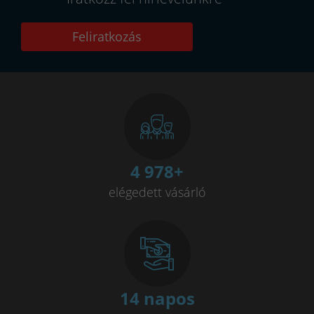
Feliratkozás
5 000
+
elégedett vásárló
14 napos