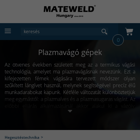
0
Plazmavágó gépek
Az ötvenes években született meg az a termikus vágási
technológia, amelyet ma plazmavágásnak nevezünk. Ezt a
kifejezetten fémek vágására tervezett módszer olyan
szűkített lángívet használ, melynek segítségével precíz élű
munkadarabokat kapunk. Kétféle változatát különböztetjük
meg egymástól: a plazmaíves és a plazmasugaras vágást. Az
előbbi eljárás alkalmazásánál akkor alakul ki a vágóív,
amikor a munkadarab (amely az anód tulajdonságait veszi
fel) felé folyik az elektromos áram. A kialakult plazmasugár
és villamos ív párosa hozza létre a megolvasztáshoz
szükséges energiát. Az ionizálódott plazmagázok
Hegesztéstechnika