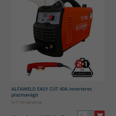
azonban több, mint megfelelő. Ha a plazmavágó ár is
fontos szempont, akkor itt kedvezőbb számokkal
találkozhatunk. Méretüket és súlyukat tekintve könnyűek,
egyes példányaik egy kézzel is egyszerűen használhatóak,
amely fontos szempont, ha a mobilitást tekintjük
elsődlegesnek. Szerencsére a méret egyáltalán nem
befolyásoló tényezője a plazmavágó gép élettartamának.
Nagyobb, ipari felhasználásra készült plazmavágók közül is
érdemes a minőségi darabokat választani, hiszen a
kopóalkatrészek folytonos cseréje magasabb végárat fog
eredményezni, mint egy jobb, márkás gép lett volna
eredeti áron. Egy minőségi plazmavágó ár szempontjából is
a legjobb választás hosszabb távon gondolkodva.
ALFAWELD EASY CUT 40A inverteres
plazmavágó
2+1* év Garancia!