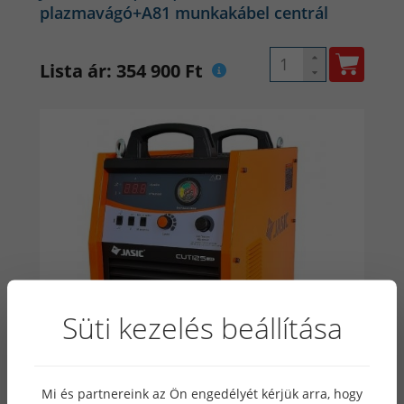
plazmavágó+A81 munkakábel centrál
Lista ár: 354 900 Ft
Süti kezelés beállítása
Mi és partnereink az Ön engedélyét kérjük arra, hogy