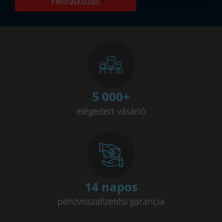
Feliratkozás
5 000
+
elégedett vásárló
14 napos
pénzvisszafizetési garancia