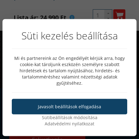
Lista ár: 24 990 Ft
Süti kezelés beállítása
Rendszeres akciók, különleges
ajánlatok
Mi és partnereink az Ön engedélyét kérjük arra, hogy
25-50%
cookie-kat tároljunk eszközén személyre szabott
Akár
kedvezmény
hirdetések és tartalom nyújtásához, hirdetés- és
tartalomméréshez valamint nézettségi adatok
gyűjtéséhez.
Szeretnél értesülni
Javasolt beállítások elfogadása
akcióinkról?
Sütibeállítások módosítása
Iratkozz fel hírlevelünkre
Adatvédelmi nyilatkozat