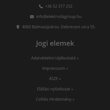
+36 52 377 232
info@elektrodagroup.hu
4060
Balmazújváros
,
Debreceni utca 55.
Jogi elemek
Adatvédelmi tájékoztató »
Impresszum »
ÁSZF »
Elállási nyilatkozat »
Cofidis Hirdetmény »