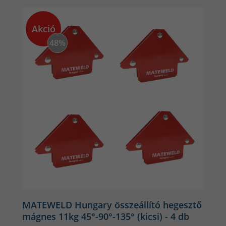
legkeresettebb termékeink rangsorolása.
Akció
48%
MATEWELD Hungary összeállító hegesztő
mágnes 11kg 45°-90°-135° (kicsi) - 4 db