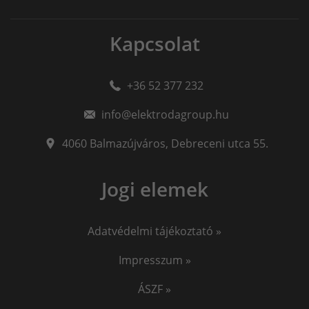
Kapcsolat
+36 52 377 232
info@elektrodagroup.hu
4060
Balmazújváros
,
Debreceni utca 55.
Jogi elemek
Adatvédelmi tájékoztató »
Impresszum »
ÁSZF »