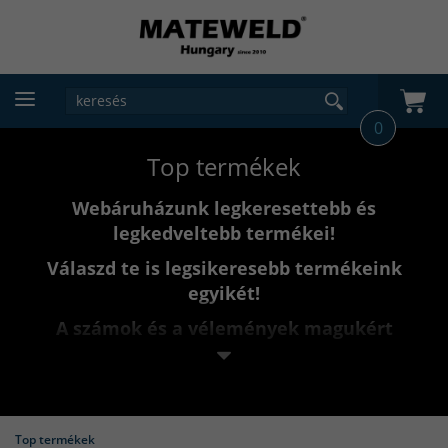
0
Top termékek
Webáruházunk legkeresettebb és
legkedveltebb termékei!
Válaszd te is legsikeresebb termékeink
egyikét!
A számok és a vélemények magukért
beszélnek!
Folyamtosan frissül top termékeink kategóriája, akár
később is vissza nézhetsz hogyan alakulnak a
Top termékek