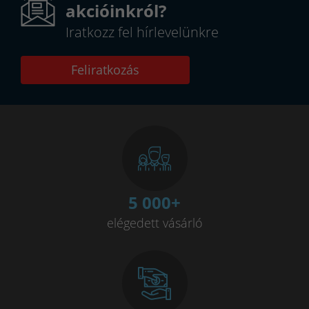
akcióinkról?
Iratkozz fel hírlevelünkre
Feliratkozás
5 000
+
elégedett vásárló