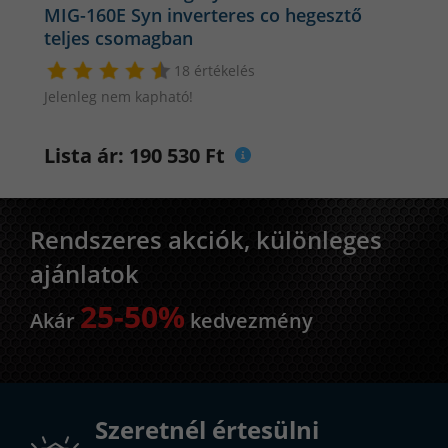
MIG-160E Syn inverteres co hegesztő
teljes csomagban
18 értékelés
Jelenleg nem kapható!
Lista ár: 190 530 Ft
Rendszeres akciók, különleges
ajánlatok
25-50%
Akár
kedvezmény
Szeretnél értesülni