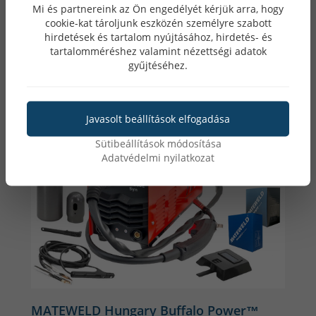
Lista ár: 110 490 Ft
Mi és partnereink az Ön engedélyét kérjük arra, hogy
cookie-kat tároljunk eszközén személyre szabott
hirdetések és tartalom nyújtásához, hirdetés- és
tartalomméréshez valamint nézettségi adatok
gyűjtéséhez.
Javasolt beállítások elfogadása
Sütibeállítások módosítása
Adatvédelmi nyilatkozat
MATEWELD Hungary Buffalo Power™