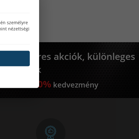
özén személyre
int nézettségi
Rendszeres akciók, különleges
ajánlatok
25-50%
Akár
kedvezmény