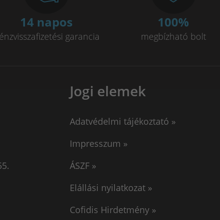
14 napos
100
%
énzvisszafizetési garancia
megbízható bolt
Jogi elemek
Adatvédelmi tájékoztató »
Impresszum »
55.
ÁSZF »
Elállási nyilatkozat »
Cofidis Hirdetmény »