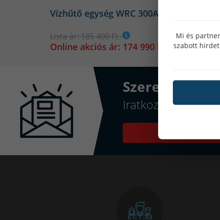
Vízhűtő egység WRC 300A
Mi és partner
Lista ár: 185 490 Ft
szabott hirde
Online akciós ár: 174 990 Ft
Szeretnél érte
Iratkozz fel hírlev
Feliratkozás