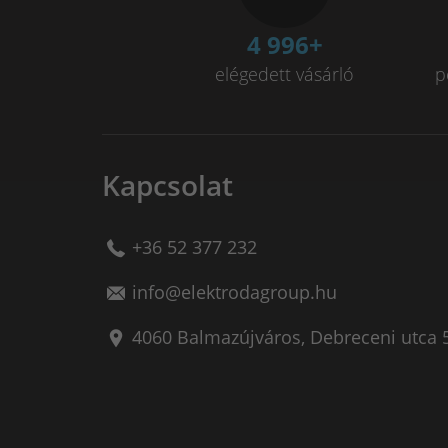
5 000
+
elégedett vásárló
p
Kapcsolat
+36 52 377 232
info@elektrodagroup.hu
4060
Balmazújváros
,
Debreceni utca 