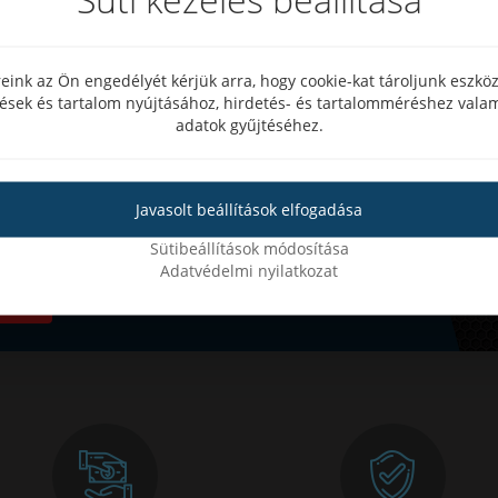
eink az Ön engedélyét kérjük arra, hogy cookie-kat tároljunk eszk
tések és tartalom nyújtásához, hirdetés- és tartalomméréshez valam
adatok gyűjtéséhez.
sülni akcióinkról?
Javasolt beállítások elfogadása
elünkre
Sütibeállítások módosítása
Adatvédelmi nyilatkozat