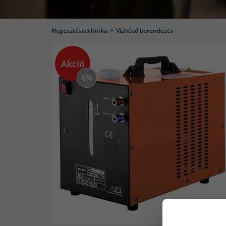
Hegesztéstechnika
Vízhűtő berendezés
Akció
6%