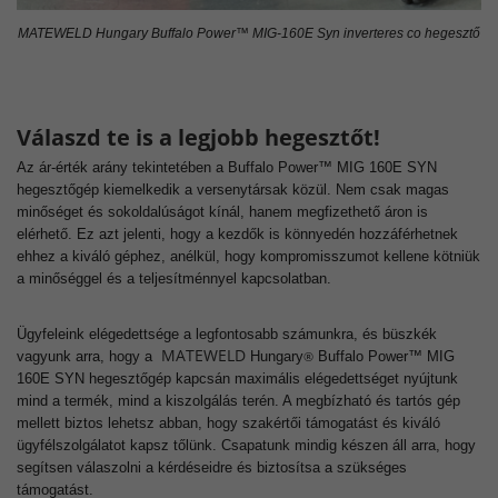
MATEWELD Hungary Buffalo Power™ MIG-160E Syn inverteres co hegesztő
Válaszd te is a legjobb hegesztőt!
Az ár-érték arány tekintetében a Buffalo Power™ MIG 160E SYN
hegesztőgép kiemelkedik a versenytársak közül. Nem csak magas
minőséget és sokoldalúságot kínál, hanem megfizethető áron is
elérhető. Ez azt jelenti, hogy a kezdők is könnyedén hozzáférhetnek
ehhez a kiváló géphez, anélkül, hogy kompromisszumot kellene kötniük
a minőséggel és a teljesítménnyel kapcsolatban.
Ügyfeleink elégedettsége a legfontosabb számunkra, és büszkék
MATEWELD
vagyunk arra, hogy a
Hungary
Buffalo Power™ MIG
®
160E SYN hegesztőgép kapcsán maximális elégedettséget nyújtunk
mind a termék, mind a kiszolgálás terén. A megbízható és tartós gép
mellett biztos lehetsz abban, hogy szakértői támogatást és kiváló
ügyfélszolgálatot kapsz tőlünk. Csapatunk mindig készen áll arra, hogy
segítsen válaszolni a kérdéseidre és biztosítsa a szükséges
támogatást.