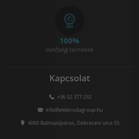
100
%
minőségi termékek
Kapcsolat
+36 52 377 232
info@elektrodagroup.hu
4060
Balmazújváros
,
Debreceni utca 55.