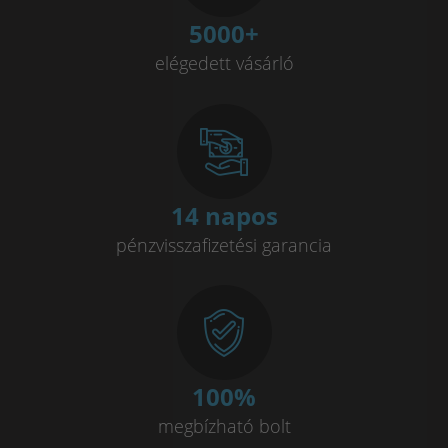
5000
+
elégedett vásárló
14 napos
pénzvisszafizetési garancia
100
%
megbízható bolt