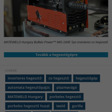
MATEWELD Hungary Buffalo Power™ MIG-160E Syn inverteres co hegesztő
Tovább a hegesztőgépre
címkék:
inverteres hegesztő
co hegesztő
hegesztőgép
automata hegesztőpajzs
plazmavágó
MATEWELD Hungary
porbeles hegesztő
porbeles hegesztő huzal
iweld
gorilla