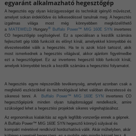
egyaránt alkalmazható hegesztőgép
A hegesztés egy olyan kézügyességet és technikát igénylő művészet,
amelyet sokan érdeklődve és lelkesedéssel tanulnak meg. A hegesztés
izgalmas világa most még könnyebben megközelíthető
®
MATEWELD
a
Hungary
Buffalo Power™ MIG 160E SYN
inverteres
CO hegesztőgép segítségével. Ez a speciálisan a kezdők számára
fejlesztett gép több funkciót és előnyt kínál, amelyekkel könnyebbé és
élvezetesebbé válik a hegesztés.
Ha te is azok közé tartozol, akik
most ismerkednek a hegesztés világával, akkor ajánlom figyelmedbe
ezt a hegesztőgépet. Ez az inverteres hegesztő több funkciót kínál,
amelyek könnyebbé teszik a kezdők számára a hegesztési folyamatot.
A hegesztés egyre népszerűbb tevékenység, amelyet azonban csak a
megfelelő eszközökkel és technológiával lehet valóban élvezetessé és
sikeresé tenni. A
Buffalo Power™ MIG 160E SYN
inverteres CO
hegesztőgépünk minden olyan tulajdonsággal rendelkezik, amire
szükséged lehet a hegesztési projektek sikeres végrehajtásához.
Az ergonomikus kialakítás az egyik legfőbb vonzerője ennek a gépnek.
A Buffalo Power™ MIG 160E SYN hegesztő könnyű súlyával és
kompakt méretével rendkívül hordozhatóvá válik. Akár műhelyben, akár
kültéren szeretnél hegeszteni, ez a mobilis gép mindig kéznél lesz. A