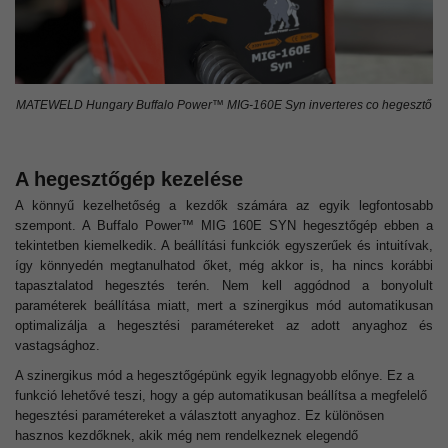
MATEWELD Hungary Buffalo Power™ MIG-160E Syn inverteres co hegesztő
A hegesztőgép kezelése
A könnyű kezelhetőség a kezdők számára az egyik legfontosabb
szempont. A Buffalo Power™ MIG 160E SYN hegesztőgép ebben a
tekintetben kiemelkedik. A beállítási funkciók egyszerűek és intuitívak,
így könnyedén megtanulhatod őket, még akkor is, ha nincs korábbi
tapasztalatod hegesztés terén. Nem kell aggódnod a bonyolult
paraméterek beállítása miatt, mert a szinergikus mód automatikusan
optimalizálja a hegesztési paramétereket az adott anyaghoz és
vastagsághoz.
A szinergikus mód a hegesztőgépünk egyik legnagyobb előnye. Ez a
funkció lehetővé teszi, hogy a gép automatikusan beállítsa a megfelelő
hegesztési paramétereket a választott anyaghoz. Ez különösen
hasznos kezdőknek, akik még nem rendelkeznek elegendő