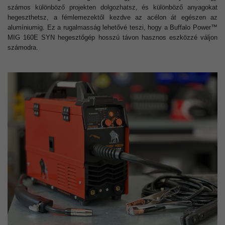
számos különböző projekten dolgozhatsz, és különböző anyagokat
hegeszthetsz, a fémlemezektől kezdve az acélon át egészen az
alumíniumig. Ez a rugalmasság lehetővé teszi, hogy a Buffalo Power™
MIG 160E SYN hegesztőgép hosszú távon hasznos eszközzé váljon
számodra.