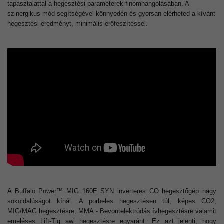
tapasztalattal a hegesztési paraméterek finomhangolásában. A
szinergikus mód segítségével könnyedén és gyorsan elérheted a kívánt
hegesztési eredményt, minimális erőfeszítéssel.
A Buffalo Power™ MIG 160E SYN inverteres CO hegesztőgép nagy
sokoldalúságot kínál. A porbeles hegesztésen túl, képes CO2,
MIG/MAG hegesztésre, MMA - Bevontelektródás ívhegesztésre valamit
emeléses Lift-Tig awi hegesztésre egyaránt. Ez azt jelenti, hogy