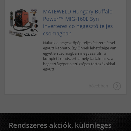
MATEWELD Hungary Buffalo
Power™ MIG-160E Syn
inverteres co hegesztő teljes
csomagban
Nálunk a hegesztőgép teljes felszereléssel
együtt kapható, így Önnek lehetősége van
egyetlen csomagban megvásárolni a
komplett rendszert, amely tartalmazza a
hegesztőgépet a szükséges tartozékokkal
együtt.
bővebben
Rendszeres akciók, különleges