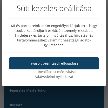
Awi hegesztés
Süti kezelés beállítása
MIG/MAG hegesztés
Mi és partnereink az Ön engedélyét kérjük arra, hogy
cookie-kat tároljunk eszközén személyre szabott
Plazmavágás
hirdetések és tartalom nyújtásához, hirdetés- és
tartalomméréshez valamint nézettségi adatok
gyűjtéséhez.
MMA hegesztés
iweld
Javasolt beállítások elfogadása
Sütibeállítások módosítása
MATEWELD Hungary
Adatvédelmi nyilatkozat
Hegesztés Mesterfokon
Okosóra