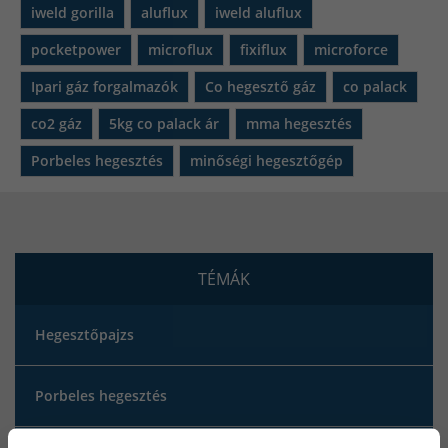
iweld gorilla
aluflux
iweld aluflux
pocketpower
microflux
fixiflux
microforce
Ipari gáz forgalmazók
Co hegesztő gáz
co palack
co2 gáz
5kg co palack ár
mma hegesztés
Porbeles hegesztés
minőségi hegesztőgép
TÉMÁK
Hegesztőpajzs
Porbeles hegesztés