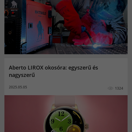
5kg co palack ár
20kg co palack
Linde co palack
hegesztő pálca
mma hegesztés
karóra
okosóra
férfi okosóra
női okosóra
gyerek okosóra
MIG/MAG hegesztés
TIG hegesztés
co2 palack
Kevert gázpalack
Porbeles hegesztés
Aktivitásmérés
Alvásminőség figyelő
Aberto LIROX okosóra: egyszerű és
Bicikli multisport funkció
Elégetett kalóriák
nagyszerű
Értesítések
Megtett távolság
női okoskarkötő
2025.05.05
1324
okoskarkötő
Pulzusmerő
aktivitásmérő
pulzusmérő okoskarkötő
Alvásminőség mérés
elégetett kalória
Elvesztés figyelmeztetés
Lépésszámláló
Megtett lépések száma