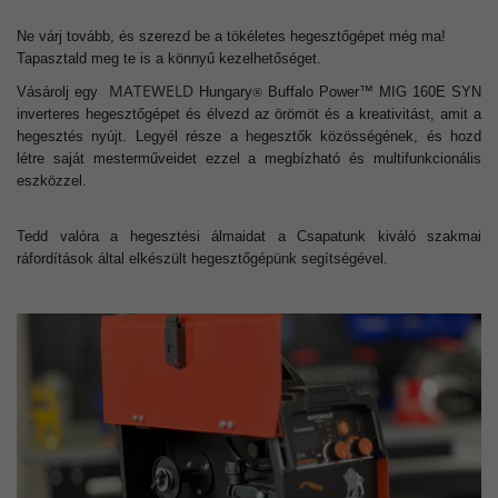
Ne várj tovább, és szerezd be a tökéletes hegesztőgépet még ma!
Tapasztald meg te is a könnyű kezelhetőséget.
MATEWELD
Vásárolj egy
Hungary
Buffalo Power™ MIG 160E SYN
®
inverteres hegesztőgépet és élvezd az örömöt és a kreativitást, amit a
hegesztés nyújt. Legyél része a hegesztők közösségének, és hozd
létre saját mesterműveidet ezzel a megbízható és multifunkcionális
eszközzel.
Tedd valóra a hegesztési álmaidat a Csapatunk kiváló szakmai
ráfordítások által elkészült hegesztőgépünk segítségével.