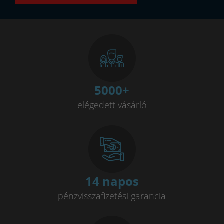
Pls kijelző
Ips vagy tft kijelző
falcon
fantom4
blackbase
nored eye
True color
Panther
Sólyomszem
always on display
amoled
minőségi hegesztőgép
plazmavágók
plazmavágógép
plazmavagas
plazma vago
5000
+
iweld cut
okosóra gyerekeknek
awi hegesztő
elégedett vásárló
awi hegesztés
hegesztő
iweld pocketmig
EKG okosóra
Vérnyomásmérő okosóra
Jasic
14 napos
pénzvisszafizetési garancia