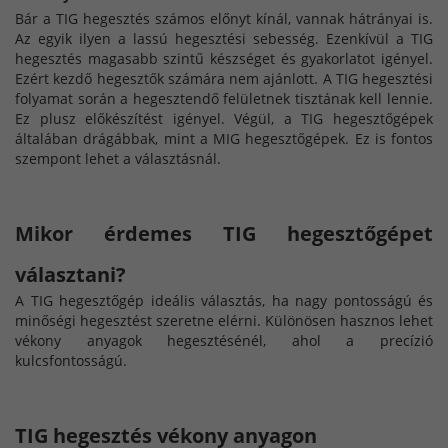
Bár a TIG hegesztés számos előnyt kínál, vannak hátrányai is.
Az egyik ilyen a lassú hegesztési sebesség. Ezenkívül a TIG
hegesztés magasabb szintű készséget és gyakorlatot igényel.
Ezért kezdő hegesztők számára nem ajánlott. A TIG hegesztési
folyamat során a hegesztendő felületnek tisztának kell lennie.
Ez plusz előkészítést igényel. Végül, a TIG hegesztőgépek
általában drágábbak, mint a MIG hegesztőgépek. Ez is fontos
szempont lehet a választásnál.
Mikor érdemes TIG hegesztőgépet
választani?
A TIG hegesztőgép ideális választás, ha nagy pontosságú és
minőségi hegesztést szeretne elérni. Különösen hasznos lehet
vékony anyagok hegesztésénél, ahol a precízió
kulcsfontosságú.
TIG hegesztés vékony anyagon