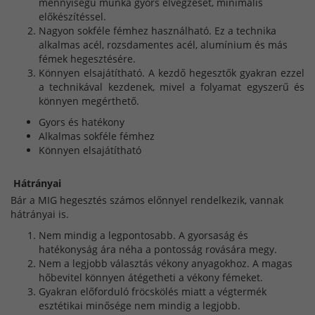
mennyiségű munka gyors elvégzését, minimális
előkészítéssel.
Nagyon sokféle fémhez használható. Ez a technika
alkalmas acél, rozsdamentes acél, alumínium és más
fémek hegesztésére.
Könnyen elsajátítható. A kezdő hegesztők gyakran ezzel
a technikával kezdenek, mivel a folyamat egyszerű és
könnyen megérthető.
Gyors és hatékony
Alkalmas sokféle fémhez
Könnyen elsajátítható
Hátrányai
Bár a MIG hegesztés számos előnnyel rendelkezik, vannak
hátrányai is.
Nem mindig a legpontosabb. A gyorsaság és
hatékonyság ára néha a pontosság rovására megy.
Nem a legjobb választás vékony anyagokhoz. A magas
hőbevitel könnyen átégetheti a vékony fémeket.
Gyakran előforduló fröcskölés miatt a végtermék
esztétikai minősége nem mindig a legjobb.