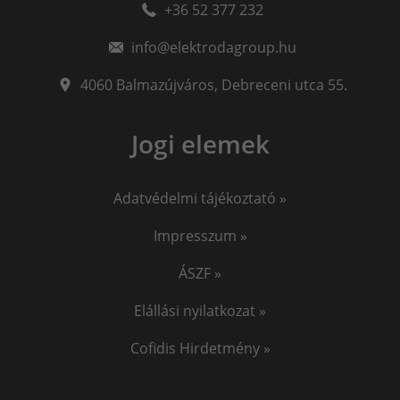
+36 52 377 232
info@elektrodagroup.hu
4060
Balmazújváros
,
Debreceni utca 55.
Jogi elemek
Adatvédelmi tájékoztató »
Impresszum »
ÁSZF »
Elállási nyilatkozat »
Cofidis Hirdetmény »