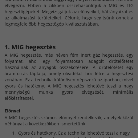
elvégezni. Ebben a cikkben összehasonlítjuk a MIG és TIG
hegesztőgépeket. Megvizsgáljuk az előnyeiket, hátrányaikat és
az alkalmazási területeiket. Célunk, hogy segítsünk önnek a
legmegfelelőbb hegesztőgép kiválasztásában.
1. MIG hegesztés
A MIG hegesztés, más néven fém inert gáz hegesztés, egy
folyamat, ahol egy folyamatosan adagolt drótelőtétet
használnak az anyagok összekötésére. A drótelőtétet egy
áramforrás táplálja, amely olvadékot hoz létre a hegesztési
zónában. Ez a technika különösen népszerű az iparban, mivel
gyors és hatékony. A MIG hegesztés lehetővé teszi a nagy
mennyiségű munka gyors elvégzését, minimális
előkészítéssel.
Előnyei
A MIG hegesztés számos előnnyel rendelkezik, amelyek közül
néhányat a következőkben ismertetünk.
Gyors és hatékony. Ez a technika lehetővé teszi a nagy