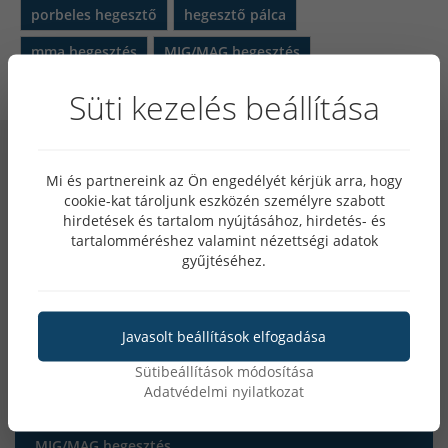
porbeles hegesztő
hegesztő pálca
mma hegesztés
MIG/MAG hegesztés
TIG hegesztés
Porbeles hegesztés
Süti kezelés beállítása
Mi és partnereink az Ön engedélyét kérjük arra, hogy
cookie-kat tároljunk eszközén személyre szabott
TÉMÁK
hirdetések és tartalom nyújtásához, hirdetés- és
tartalomméréshez valamint nézettségi adatok
gyűjtéséhez.
Hegesztőpajzs
Porbeles hegesztés
Javasolt beállítások elfogadása
Sütibeállítások módosítása
Awi hegesztés
Adatvédelmi nyilatkozat
MIG/MAG hegesztés