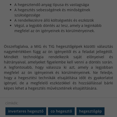
A hegesztendő anyag típusa és vastagsága
A hegesztés sebességének és minőségének
szükségessége
A rendelkezésre álló költségvetés és eszközök
Végül, a legjobb döntés az lesz, amely a leginkább
megfelel az ön igényeinek és körülményeinek.
Összefoglalva, a MIG és TIG hegesztőgépek közötti választás
nagymértékben függ az ön igényeitől és a feladat jellegétől.
Mindkét technológia rendelkezik saját előnyeivel és
hátrányaival, amelyeket figyelembe kell venni a döntés során.
A legfontosabb, hogy válassza ki azt, amely a legjobban
megfelel az ön igényeinek és körülményeinek. Ne feledje,
hogy a hegesztési technikák elsajátítása időt és gyakorlatot
igényel, de a megfelelő eszközökkel és hozzáállással bárki
képes lehet a hegesztés művészetének elsajátítására.
címkék:
inverteres hegesztő
co hegesztő
hegesztőgép