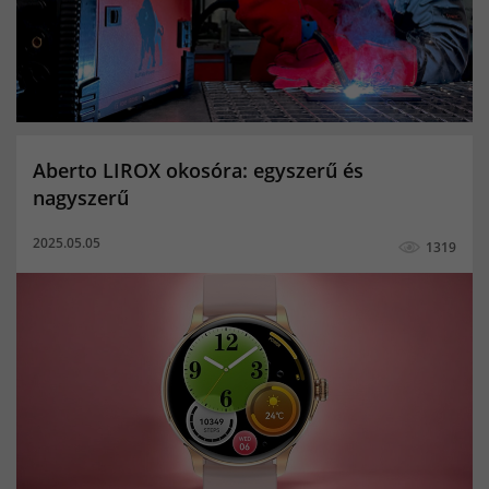
férfi okosóra
női okosóra
gyerek okosóra
MIG/MAG hegesztés
TIG hegesztés
co2 palack
Kevert gázpalack
Porbeles hegesztés
Aktivitásmérés
Alvásminőség figyelő
Aberto LIROX okosóra: egyszerű és
Bicikli multisport funkció
Elégetett kalóriák
nagyszerű
Értesítések
Megtett távolság
női okoskarkötő
2025.05.05
1319
okoskarkötő
Pulzusmerő
aktivitásmérő
pulzusmérő okoskarkötő
Alvásminőség mérés
elégetett kalória
Elvesztés figyelmeztetés
Lépésszámláló
Megtett lépések száma
Multisport funkció
okosóra hívás funkcióval
Pulzusmérés
magyar menü férfi okosóra