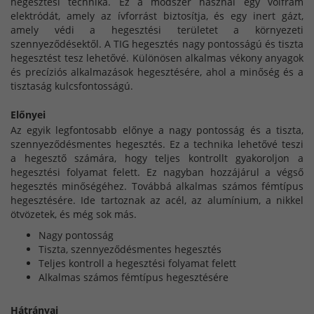
hegesztési technika. Ez a módszer használ egy volfrám
elektródát, amely az ívforrást biztosítja, és egy inert gázt,
amely védi a hegesztési területet a környezeti
szennyeződésektől. A TIG hegesztés nagy pontosságú és tiszta
hegesztést tesz lehetővé. Különösen alkalmas vékony anyagok
és precíziós alkalmazások hegesztésére, ahol a minőség és a
tisztaság kulcsfontosságú.
Előnyei
Az egyik legfontosabb előnye a nagy pontosság és a tiszta,
szennyeződésmentes hegesztés. Ez a technika lehetővé teszi
a hegesztő számára, hogy teljes kontrollt gyakoroljon a
hegesztési folyamat felett. Ez nagyban hozzájárul a végső
hegesztés minőségéhez. Továbbá alkalmas számos fémtípus
hegesztésére. Ide tartoznak az acél, az alumínium, a nikkel
ötvözetek, és még sok más.
Nagy pontosság
Tiszta, szennyeződésmentes hegesztés
Teljes kontroll a hegesztési folyamat felett
Alkalmas számos fémtípus hegesztésére
Hátrányai