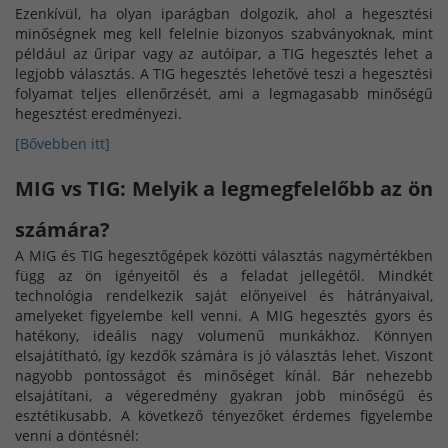
Ezenkívül, ha olyan iparágban dolgozik, ahol a hegesztési
minőségnek meg kell felelnie bizonyos szabványoknak, mint
például az űripar vagy az autóipar, a TIG hegesztés lehet a
legjobb választás. A TIG hegesztés lehetővé teszi a hegesztési
folyamat teljes ellenőrzését, ami a legmagasabb minőségű
hegesztést eredményezi.
[Bővebben itt]
MIG vs TIG: Melyik a legmegfelelőbb az ön
számára?
A MIG és TIG hegesztőgépek közötti választás nagymértékben
függ az ön igényeitől és a feladat jellegétől. Mindkét
technológia rendelkezik saját előnyeivel és hátrányaival,
amelyeket figyelembe kell venni. A MIG hegesztés gyors és
hatékony, ideális nagy volumenű munkákhoz. Könnyen
elsajátítható, így kezdők számára is jó választás lehet. Viszont
nagyobb pontosságot és minőséget kínál. Bár nehezebb
elsajátítani, a végeredmény gyakran jobb minőségű és
esztétikusabb. A következő tényezőket érdemes figyelembe
venni a döntésnél: