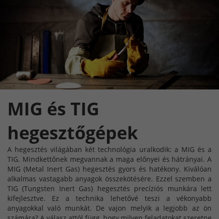
MIG és TIG
hegesztőgépek
A hegesztés világában két technológia uralkodik: a MIG és a
TIG. Mindkettőnek megvannak a maga előnyei és hátrányai. A
MIG (Metal Inert Gas) hegesztés gyors és hatékony. Kiválóan
alkalmas vastagabb anyagok összekötésére. Ezzel szemben a
TIG (Tungsten Inert Gas) hegesztés precíziós munkára lett
kifejlesztve. Ez a technika lehetővé teszi a vékonyabb
anyagokkal való munkát. De vajon melyik a legjobb az ön
számára? A válasz attól függ, hogy milyen feladatokat szeretne