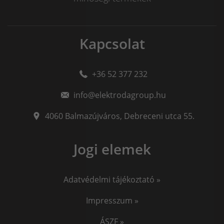
Kapcsolat
+36 52 377 232
info@elektrodagroup.hu
4060
Balmazújváros
,
Debreceni utca 55.
Jogi elemek
Adatvédelmi tájékoztató »
Impresszum »
ÁSZF »