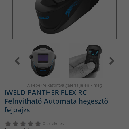
A képekre kattintva galéria jelenik meg
IWELD PANTHER FLEX RC
Felnyitható Automata hegesztő
fejpajzs
0 értékelés