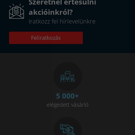
Szeretnél értesülni
akcióinkról?
Iratkozz fel hírlevelünkre
Feliratkozás
5 000
+
elégedett vásárló