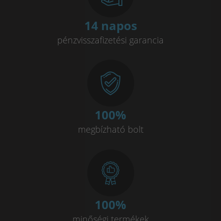
14 napos
pénzvisszafizetési garancia
100
%
megbízható bolt
100
%
minőségi termékek