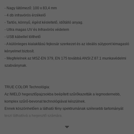
- Nagy látómező: 100 x 83,4 mm
- 4 db infravörös érzékelő
- Tartós, könnyű, égést késleltető, időtálló anyag.
- Ultra magas UV és Infravörös védelem
- USB kábellel tölthető
- A különleges kialakítású fejkosár szerkezet és az ideális súlypont kimagasló
kényelmet biztosít.
- Megfelelnek az MSZ-EN 379, EN 175 továbbá ANSI Z 87.1 munkavédelmi
szabványnak.
TRUE COLOR Technológia:
Az IWELD hegesztőpajzsokba beépített szűrőkazetták a legmodernebb,
komplex szűrő-bevonat technológiával készülnek.
Ennek köszönhetően a látható fény spektrumának szélesebb tartományát
teszi láthatóvá a hegesztő számára.
A technológia kiváló optikai tulajdonságokat és valósághoz közeli
színhűséget biztosít.