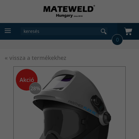
0
« vissza a termékekhez
Akció
28%