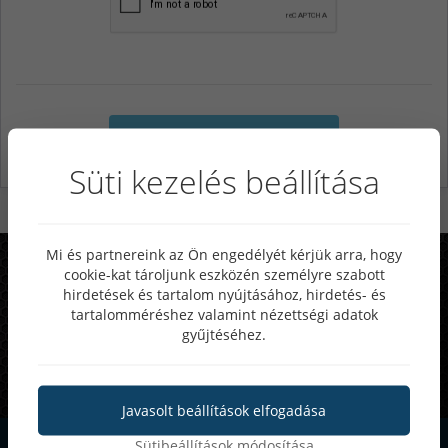
Küldés
Süti kezelés beállítása
Mi és partnereink az Ön engedélyét kérjük arra, hogy
Rendszeres akciók, különleges
cookie-kat tároljunk eszközén személyre szabott
hirdetések és tartalom nyújtásához, hirdetés- és
ajánlatok
tartalomméréshez valamint nézettségi adatok
gyűjtéséhez.
25-50%
Akár
kedvezmény
Javasolt beállítások elfogadása
Sütibeállítások módosítása