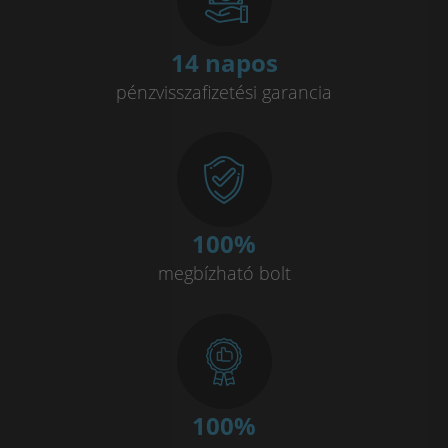
14 napos
pénzvisszafizetési garancia
100
%
megbízható bolt
100
%