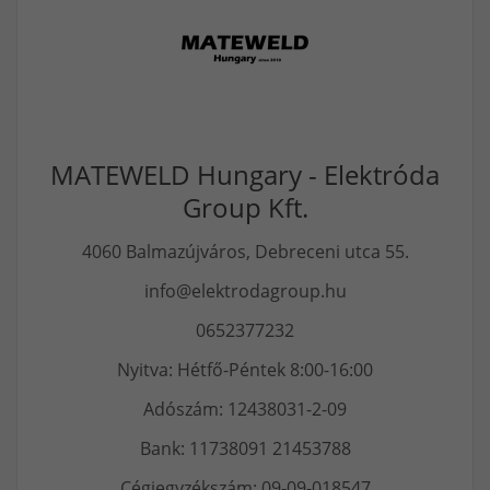
MATEWELD Hungary - Elektróda
Group Kft.
4060 Balmazújváros, Debreceni utca 55.
info@elektrodagroup.hu
0652377232
Nyitva: Hétfő-Péntek 8:00-16:00
Adószám: 12438031-2-09
Bank: 11738091 21453788
Cégjegyzékszám: 09-09-018547