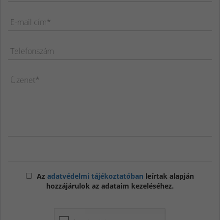
E-mail cím*
Telefonszám
Üzenet*
Az
adatvédelmi tájékoztatóban
leírtak alapján
hozzájárulok az adataim kezeléséhez.