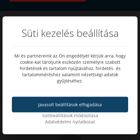
Süti kezelés beállítása
5000
+
Mi és partnereink az Ön engedélyét kérjük arra, hogy
cookie-kat tároljunk eszközén személyre szabott
elégedett vásárló
hirdetések és tartalom nyújtásához, hirdetés- és
tartalomméréshez valamint nézettségi adatok
gyűjtéséhez.
Javasolt beállítások elfogadása
14 napos
Sütibeállítások módosítása
pénzvisszafizetési garancia
Adatvédelmi nyilatkozat