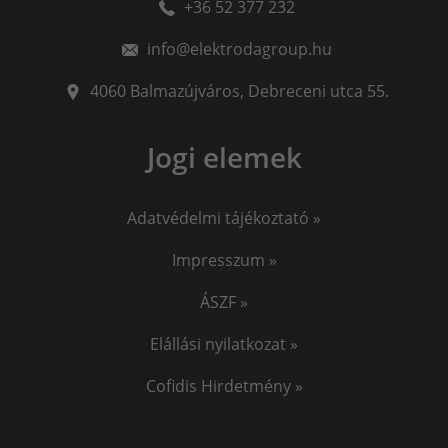
+36 52 377 232
info@elektrodagroup.hu
4060
Balmazújváros
,
Debreceni utca 55.
Jogi elemek
Adatvédelmi tájékoztató »
Impresszum »
ÁSZF »
Elállási nyilatkozat »
Cofidis Hirdetmény »