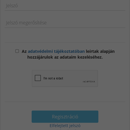
Jelszó
Jelszó megerősítése
Az
adatvédelmi tájékoztatóban
leírtak alapján
hozzájárulok az adataim kezeléséhez.
Regisztráció
Elfelejtett jelszó