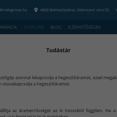
ktrodagroup.hu
4060 Balmazújváros, Debreceni utca 55.
ARANCIA
TUDÁSTÁR
BLOG
ELÉRHETŐSÉGEK
Tudástár
ztőgép azonnal lekapcsolja a hegesztőáramot, ezzel megaka
n visszakapcsolja a hegesztőáramot.
llítja az áramerrősséget az ív hosszától függően. Ha a 
t az ív fenntartásának érdekében.