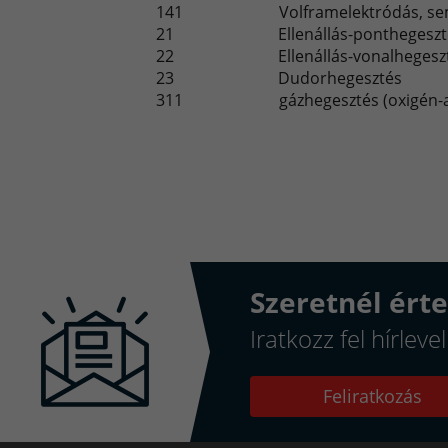
141
Volframelektródás, se
21
Ellenállás-ponthegesz
22
Ellenállás-vonalhegesz
23
Dudorhegesztés
311
gázhegesztés (oxigén-a
Szeretnél érte
Iratkozz fel hírlev
Feliratkozás