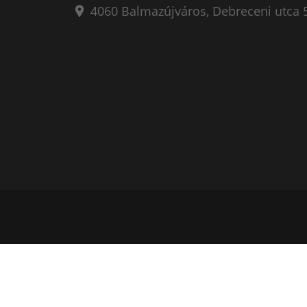
4060
Balmazújváros
,
Debreceni utca 