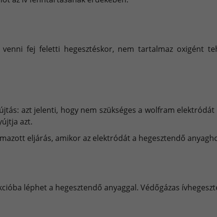
 venni fej feletti hegesztéskor, nem tartalmaz oxigént t
jtás: azt jelenti, hogy nem szükséges a wolfram elektródát 
jtja azt.
almazott eljárás, amikor az elektródát a hegesztendő anyagho
eakcióba léphet a hegesztendő anyaggal. Védőgázas ívhegeszt