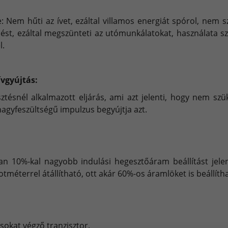
 Nem hűti az ívet, ezáltal villamos energiát spórol, nem
kölést, ezáltal megszünteti az utómunkálatokat, használata 
l.
ívgyújtás:
ztésnél alkalmazott eljárás, ami azt jelenti, hogy nem s
nagyfeszültségű impulzus begyújtja azt.
ban 10%-kal nagyobb indulási hegesztőáram beállítást jelent
tméterrel átállítható, ott akár 60%-os áramlöket is beállíth
:
okat végző tranzisztor.