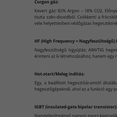
Corgon gáz:
Kevert gáz: 82% Argon – 18% CO2. Előnye:
tiszta szén-dioxidból. Csökkenti a fröcs
vele helyettesíteni védőgázas hegesztésné
HF (High Frequency = Nagyfeszültségű) 
Nagyfeszültségű ívgyújtás: AWI/TIG heges
érinteni az ív létrehozásához, hanem egy 
Hot-start/Meleg indítás:
Egy, a beállított hegesztőáramtól általá
hegesztőgépeknél, ahol ez a funkció egy po
IGBT (insulated-gate bipolar transistor)
Nagyteljesítményű nagyon gyors kapcsolás