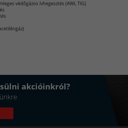
mleges védőgázos ívhegesztés (AWI, TIG)
tés
tés
cetiléngáz)
sülni akcióinkról?
elünkre