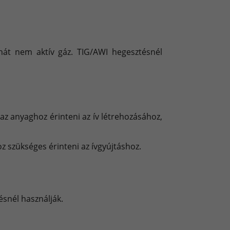
ehát nem aktív gáz. TIG/AWI hegesztésnél
az anyaghoz érinteni az ív létrehozásához,
z szükséges érinteni az ívgyújtáshoz.
ésnél használják.