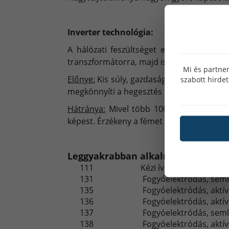
Inverter technológia:
A hálózati feszültséget egyenirányítják,
transzformátorra, majd ismét egyenirányít
Mi és partner
Előnye:
Kis súly, gazdaságos áramfogyasztá
szabott hirde
megkönnyíti a hegesztés folyamatát.
Hátránya:
Mivel több 100 alkatrészt tart
képest. Érzékeny a fémet tartalmazó porsz
Leggyakrabban alkalmazott hegeszt
111
Kézi ívhegesztés bevont
131
Fogyóelektródás, seml
135
Fogyóelektródás, aktí
136
Fogyóelektródás, aktí
137
Fogyóelektródás, seml
138
Fogyóelektródás, aktí