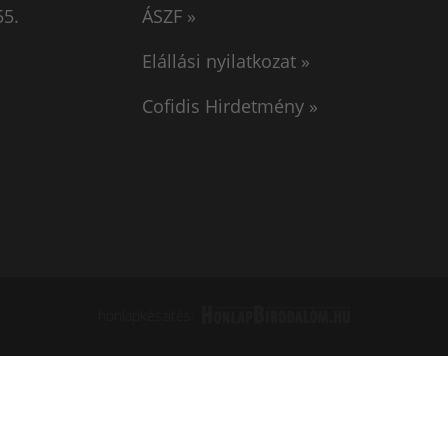
55.
ÁSZF »
Elállási nyilatkozat »
Cofidis Hirdetmény »
honlapkészítés: