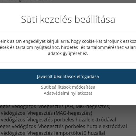
Süti kezelés beállítása
 majd nagy teljesítményű tranzisztorokkal 30-100kHz-es fre
ják, hogy a hegesztésre alkalmas legyen.
eink az Ön engedélyét kérjük arra, hogy cookie-kat tároljunk eszk
s, bekapcsoláskor nem terheli a hálózatot, elektronika segít
tések és tartalom nyújtásához, hirdetés- és tartalomméréshez valam
adatok gyűjtéséhez.
almaz, így a meghibásodás esélye valamivel nagyobb a tr
ennyezésre, ezért sűrűbb karbantartást igényel.
Javasolt beállítások elfogadása
Sütibeállítások módosítása
ési eljárások szabványos jelölése
Adatvédelmi nyilatkozat
 elektródával
eges védőgázos ívhegesztés (AFI, MIG-hegesztés)
v védőgázos ívhegesztés (MAG-hegesztés)
v védőgázos ívhegesztés porbeles huzalelektródával
eges védőgázos ívhegesztés porbeles huzalelektródával
v védőgázos ívhegesztés fémportöltetű huzallal