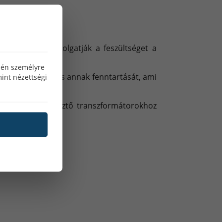
kvenciával kapcsolgatják a feszültséget a
özén személyre
i az ívgyújtást és annak fenntartását, ami
int nézettségi
adícionális hegesztő transzformátorokhoz