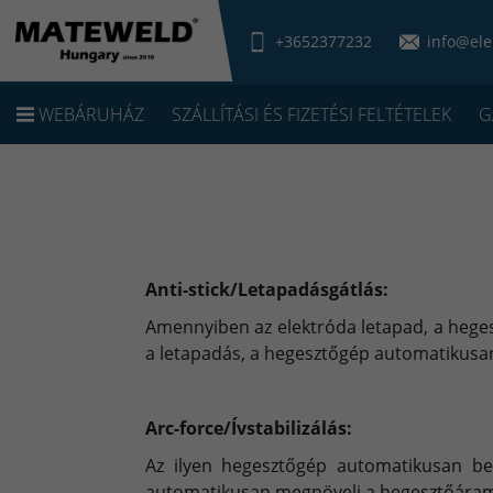
+3652377232
info@ele
WEBÁRUHÁZ
SZÁLLÍTÁSI ÉS FIZETÉSI FELTÉTELEK
G
Anti-stick/Letapadásgátlás:
Amennyiben az elektróda letapad, a heges
a letapadás, a hegesztőgép automatikusa
Arc-force/Ívstabilizálás:
Az ilyen hegesztőgép automatikusan beá
automatikusan megnöveli a hegesztőáramo