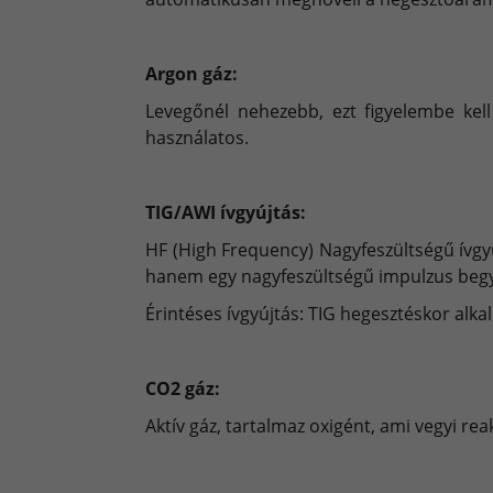
Argon gáz:
Levegőnél nehezebb, ezt figyelembe kell
használatos.
TIG/AWI ívgyújtás:
HF (High Frequency) Nagyfeszültségű ívgyú
hanem egy nagyfeszültségű impulzus begyú
Érintéses ívgyújtás: TIG hegesztéskor alk
CO2 gáz:
Aktív gáz, tartalmaz oxigént, ami vegyi r