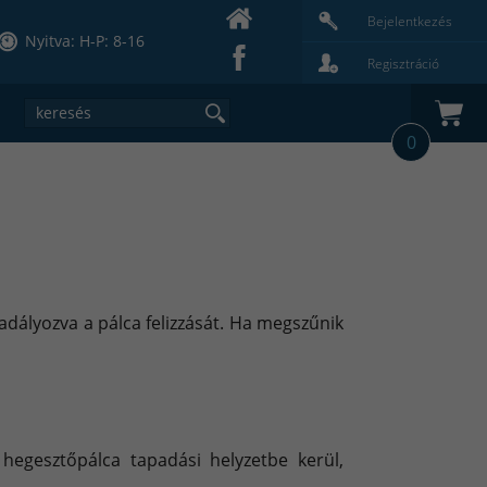
Bejelentkezés
Nyitva: H-P: 8-16
Regisztráció
0
dályozva a pálca felizzását. Ha megszűnik
hegesztőpálca tapadási helyzetbe kerül,