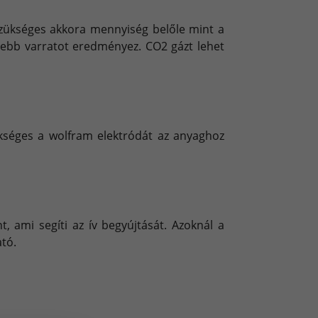
 szükséges akkora mennyiség belőle mint a
szebb varratot eredményez. CO2 gázt lehet
zükséges a wolfram elektródát az anyaghoz
, ami segíti az ív begyújtását. Azoknál a
ató.